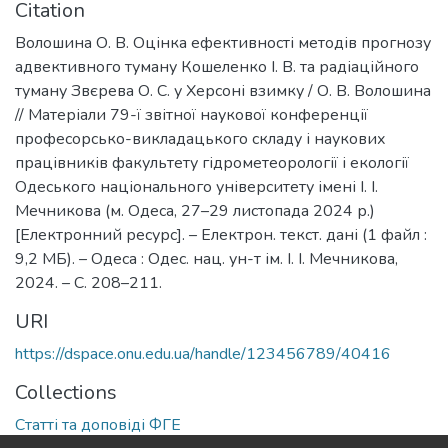
Citation
Волошина О. В. Оцінка ефективності методів прогнозу
адвективного туману Кошеленко І. В. та радіаційного
туману Звєрева О. С. у Херсоні взимку / О. В. Волошина
// Матеріали 79-ї звітної наукової конференції
професорсько-викладацького складу і наукових
працівників факультету гідрометеорології і екології
Одеського національного університету імені І. І.
Мечникова (м. Одеса, 27–29 листопада 2024 р.)
[Електронний ресурс]. – Електрон. текст. дані (1 файл :
9,2 МБ). – Одеса : Одес. нац. ун-т ім. І. І. Мечникова,
2024. – С. 208–211.
URI
https://dspace.onu.edu.ua/handle/123456789/40416
Collections
Статті та доповіді ФГЕ