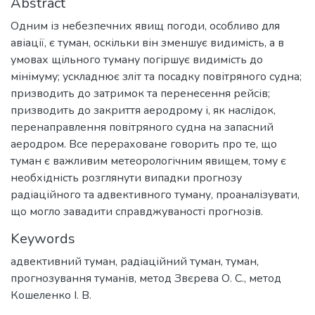
Abstract
Одним із небезпечних явищ погоди, особливо для
авіації, є туман, оскільки він зменшує видимість, а в
умовах щільного туману погіршує видимість до
мінімуму; ускладнює зліт та посадку повітряного судна;
призводить до затримок та перенесення рейсів;
призводить до закриття аеродрому і, як наслідок,
перенаправлення повітряного судна на запасний
аеродром. Все перераховане говорить про те, що
туман є важливим метеорологічним явищем, тому є
необхідність розглянути випадки прогнозу
радіаційного та адвективного туману, проаналізувати,
що могло завадити справджуваності прогнозів.
Keywords
адвективний туман
,
радіаційний туман
,
туман
,
прогнозування туманів
,
метод Звєрева О. С.
,
метод
Кошеленко І. В.