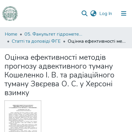
(current)
Log In
Communities
Home
05. Факультет гідрометеорології і екології
&
Статті та доповіді ФГЕ
Оцінка ефективності методів прогнозу адвективного туману Кошеленко І. В. та радіаційного туману Звєрева О. С. у Херсоні взимку
Collections
Оцінка ефективності методів
All of DSpace
прогнозу адвективного туману
Кошеленко І. В. та радіаційного
Statistics
туману Звєрева О. С. у Херсоні
взимку