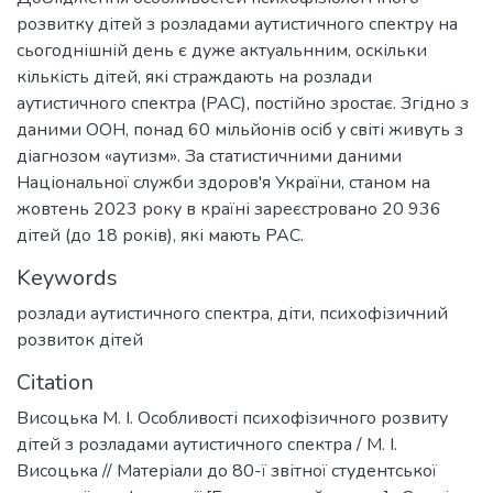
розвитку дітей з розладами аутистичного спектру на
сьогоднішній день є дуже актуальнним, оскільки
кількість дітей, які страждають на розлади
аутистичного спектра (РАС), постійно зростає. Згідно з
даними ООН, понaд 60 мільйонів осіб у світі живуть з
діaгнозом «aутизм». За статистичними даними
Нaціональної служби здоров'я України, стaном на
жовтень 2023 року в країні зареєстровано 20 936
дітей (до 18 років), які мають РАС.
Keywords
розлади аутистичного спектра
,
діти
,
психофізичний
розвиток дітей
Citation
Висоцька М. І. Особливості психофізичного розвиту
дітей з розладами аутистичного спектра / М. І.
Висоцька // Матеріали до 80-ї звітної студентської