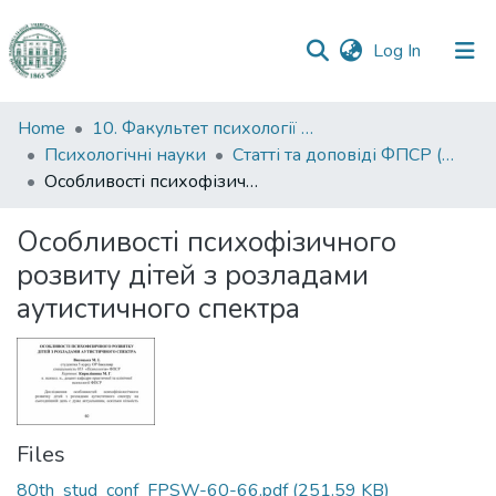
(current)
Log In
Communities
Home
10. Факультет психології та соціальної роботи
&
Психологічні науки
Статті та доповіді ФПСР (Психологічні науки)
Collections
Особливості психофізичного розвиту дітей з розладами аутистичного спектра
All of DSpace
Особливості психофізичного
розвиту дітей з розладами
Statistics
аутистичного спектра
Files
80th_stud_conf_FPSW-60-66.pdf
(251.59 KB)