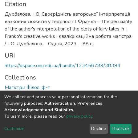
Citation
Дурбалова, І. О. Своєрідність авторської інтерпретації
казкових сюжетів у творчості І. Франка = The peculiarity
of the author's interpretation of the plots of fairy tales in I.
Franko's creative works : кваліфікаційна робота магістра
/ І. О. Дурбалова. – Одеса, 2023. – 88 с.
URI
https://dspace.onu.edu.ua/handle/123456789/38394
Collections
Магістри Філол. ф-т
We collect and process your personal information for the
Full item page
following purposes:
Authentication, Preferences,
Acknowledgement and Statistics
.
To learn more, please read our
privacy policy
.
DSpace software
copyright © 2009-2026
LYRASIS
Cookie
Privacy
End User
Send
Customize
Decline
That's ok
settings
policy
Agreement
Feedback