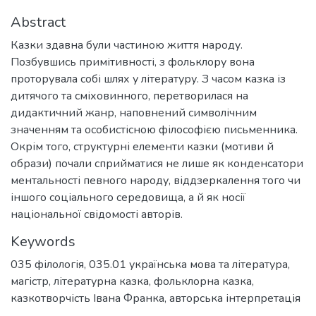
Abstract
Казки здавна були частиною життя народу.
Позбувшись примітивності, з фольклору вона
проторувала собі шлях у літературу. З часом казка із
дитячого та сміховинного, перетворилася на
дидактичний жанр, наповнений символічним
значенням та особистісною філософією письменника.
Окрім того, структурні елементи казки (мотиви й
образи) почали сприйматися не лише як конденсатори
ментальності певного народу, віддзеркалення того чи
іншого соціального середовища, а й як носії
національної свідомості авторів.
Keywords
035 філологія
,
035.01 українська мова та література
,
магістр
,
літературна казка
,
фольклорна казка
,
казкотворчість Івана Франка
,
авторська інтерпретація