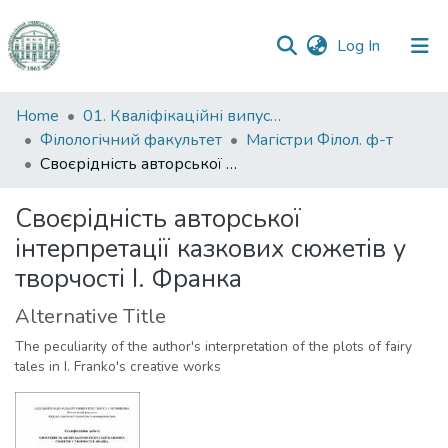
(current)
Log In
Communities
Home
01. Кваліфікаційні випускні роботи здобувачів вищої освіти
&
Філологічний факультет
Магістри Філол. ф-т
Collections
Своєрідність авторської інтерпретації казкових сюжетів у творчості І. Франка
All of DSpace
Своєрідність авторської
інтерпретації казкових сюжетів у
Statistics
творчості І. Франка
Alternative Title
The peculiarity of the author's interpretation of the plots of fairy
tales in I. Franko's creative works