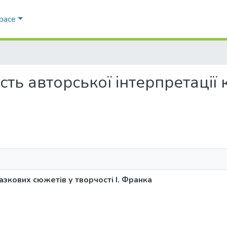
Space
ність авторської інтерпретації
азкових сюжетів у творчості І. Франка