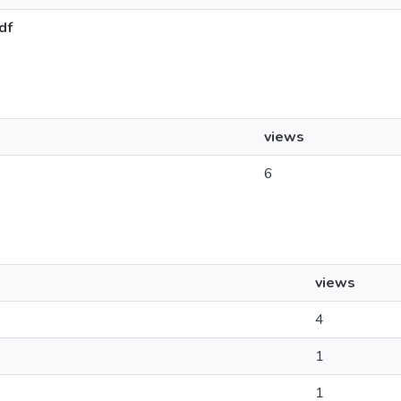
df
views
6
views
4
1
1