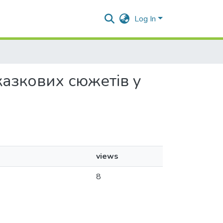
Log In
 казкових сюжетів у
views
8