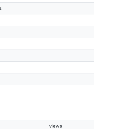
s
views