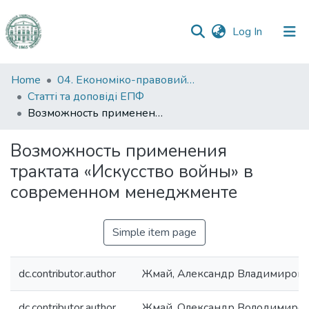
(current)
Log In
Communities
Home
04. Економіко-правовий факультет
&
Статті та доповіді ЕПФ
Collections
Возможность применения трактата «Искусство войны» в современном менеджменте
All of DSpace
Возможность применения
трактата «Искусство войны» в
Statistics
современном менеджменте
Simple item page
dc.contributor.author
Жмай, Александр Владимиров
dc.contributor.author
Жмай, Олександр Володимиро