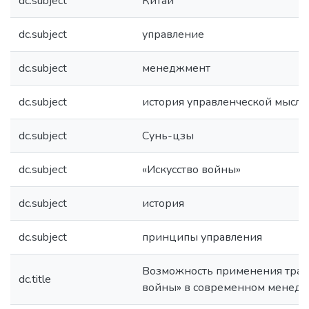
dc.subject
Китай
dc.subject
управление
dc.subject
менеджмент
dc.subject
история управленческой мысли
dc.subject
Сунь-цзы
dc.subject
«Искусство войны»
dc.subject
история
dc.subject
принципы управления
Возможность применения тракт
dc.title
войны» в современном менед