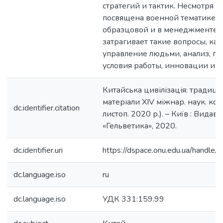
стратегий и тактик. Несмотря на
посвящена военной тематике, о
образцовой и в менеджменте.
затрагивает такие вопросы, как
управление людьми, анализ, п
условия работы, инновации и 
Китайська цивілізація: традиції т
матеріали XIV міжнар. наук. конф
dc.identifier.citation
листоп. 2020 р.). – Київ : Видав
«Гельветика», 2020.
dc.identifier.uri
https://dspace.onu.edu.ua/hand
dc.language.iso
ru
dc.language.iso
УДК 331:159.99