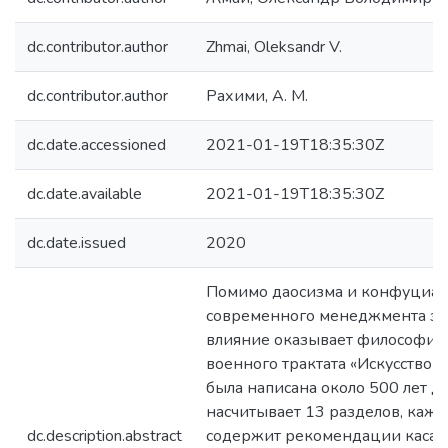
dc.contributor.author
Zhmai, Oleksandr V.
dc.contributor.author
Рахими, А. М.
dc.date.accessioned
2021-01-19T18:35:30Z
dc.date.available
2021-01-19T18:35:30Z
dc.date.issued
2020
Помимо даосизма и конфуцианс
современного менеджмента зн
влияние оказывает философия 
военного трактата «Искусство в
была написана около 500 лет до 
насчитывает 13 разделов, каж
dc.description.abstract
содержит рекомендации касат