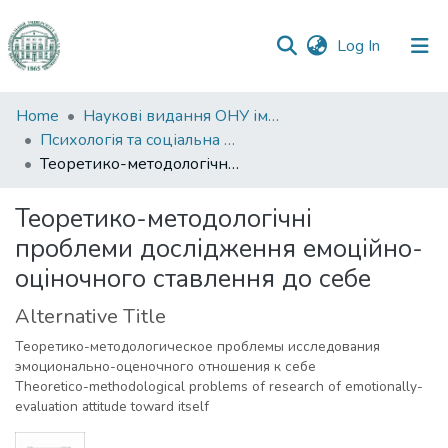
(current)
Log In
Communities
Home
Наукові видання ОНУ імені І. І. Мечникова
&
Психологія та соціальна робота
Collections
Теоретико-методологічні проблеми дослідження емоційно-оціночного ставлення до себе
All of DSpace
Теоретико-методологічні
проблеми дослідження емоційно-
Statistics
оціночного ставлення до себе
Alternative Title
Теоретико-методологическое проблемы исследования
эмоционально-оценочного отношения к себе
Theoretico-methodological problems of research of emotionally-
evaluation attitude toward itself