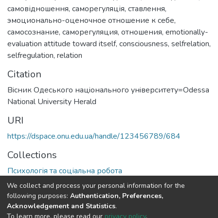
самовідношення
,
саморегуляція
,
ставлення
,
эмоционально-оценочное отношение к себе
,
самосознание
,
саморегуляция
,
отношения
,
emotionally-
evaluation attitude toward itself
,
consciousness
,
selfrelation
,
selfregulation
,
relation
Citation
Вiсник Одеського нацiонального унiверситету=Odessa
National University Herald
URI
https://dspace.onu.edu.ua/handle/123456789/684
Collections
Психологія та соціальна робота
We collect and process your personal information for the
Full item page
following purposes:
Authentication, Preferences,
Acknowledgement and Statistics
.
To learn more, please read our
privacy policy
.