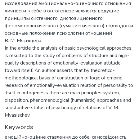
исследования эмоционально-оценочного отношения
личности к себе в онтогенезе являются ведущие
принципы системного, диспозиционного,
феноменологического (гуманистического) подходов и
основные положения психологии отношений
В. М. Мясищева.
In the article the analysis of basic psychological approaches
is resulted to the study of problems of structure and high-
quality descriptions of emotionally-evaluation attitude
toward itself. An author asserts that by theoretico-
methodological basis of construction of logic of empiric
research of emotionally-evaluation relation of personality to
itself in ontogenesis there are main principles system,
disposition, phenomenological (humanistic) approaches and
substantive status of psychology of relations of V. M.
Myasischev.
Keywords
емоційно-оцінне ставлення до себе
,
самосвідомість
,