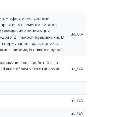
ентом ефективної системи
а практичні елементи питання
найважливіших економічних
uk_UA
дової діяльності працівників. В
 і нормування праці, виникає
лами, зокрема, із оплатою праці.
озрахунків по заробітній платі
 audit of payroll calculations at
uk_UA
uk_UA
uk_UA