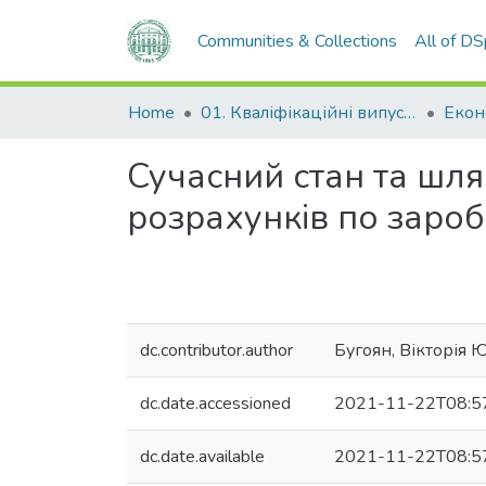
Communities & Collections
All of D
Home
01. Кваліфікаційні випускні роботи здобувачів вищої освіти
Сучасний стан та шля
розрахунків по заробі
dc.contributor.author
Бугоян, Вікторія 
dc.date.accessioned
2021-11-22T08:5
dc.date.available
2021-11-22T08:5