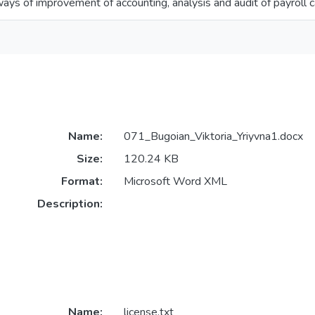
ays of improvement of accounting, analysis and audit of payroll c
Name:
071_Bugoian_Viktoria_Yriyvna1.docx
Size:
120.24 KB
Format:
Microsoft Word XML
Description:
Name:
license.txt