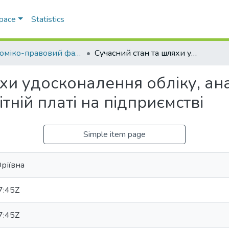
Space
Statistics
Економіко-правовий факультет
Сучасний стан та шляхи удосконалення обліку, аналізу і аудиту розрахунків по заробітній платі на підприємстві
хи удосконалення обліку, ана
тній платі на підприємстві
Simple item page
Юріївна
7:45Z
7:45Z