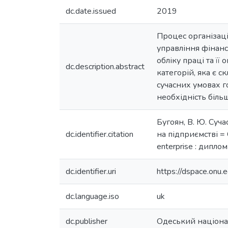
dc.date.issued
2019
Процес організаці
управління фінанс
обліку праці та ї
dc.description.abstract
категорій, яка є 
сучасних умовах г
необхідність більш
Бугоян, В. Ю. Суча
dc.identifier.citation
на підприємстві = Cu
enterprise : диплом
dc.identifier.uri
https://dspace.on
dc.language.iso
uk
dc.publisher
Одеський націонал