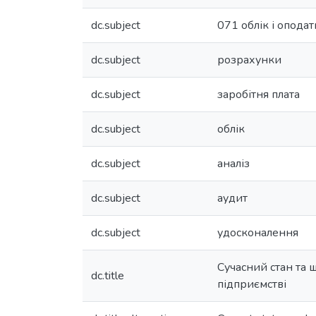
dc.subject
071 облік і опода
dc.subject
розрахунки
dc.subject
заробітня плата
dc.subject
облік
dc.subject
аналіз
dc.subject
аудит
dc.subject
удосконалення
Сучасний стан та ш
dc.title
підприємстві