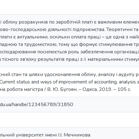
ї обліку розрахунків по заробітній платі є важливим елем
ово-господарською діяльності підприємства. Теоретичні т
ї оплати є актуальними, оскільки оплата праці – це одна з 
складною та трудомісткою, тому що формує стимулювання тру
осподарювання посилюється роль забезпечення організації
 тісного зв’язку результатів праці з її матеріальними стиму
сний стан та шляхи удосконалення обліку, аналізу і аудиту р
rrent status and ways of improvement of accounting, analysis and
на робота магістра / В. Ю. Бугоян. – Одеса, 2019. – 105 с.
u.edu.ua/handle/123456789/31850
ьний університет імені І.І. Мечникова