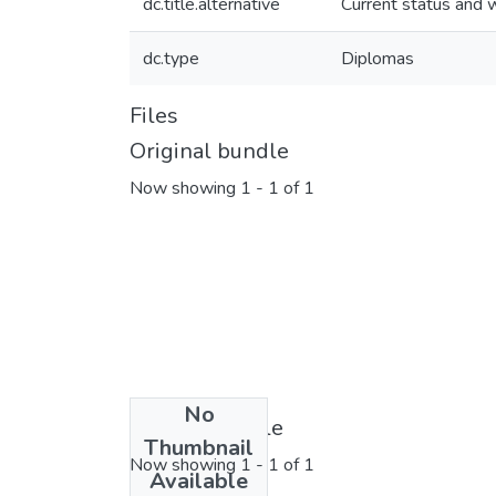
dc.title.alternative
Current status and w
dc.type
Diplomas
Files
Original bundle
Now showing
1 - 1 of 1
No
License bundle
Thumbnail
Now showing
1 - 1 of 1
Available