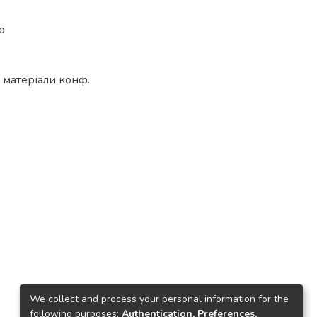
р
: матеріали конф.
We collect and process your personal information for the
following purposes:
Authentication, Preferences,