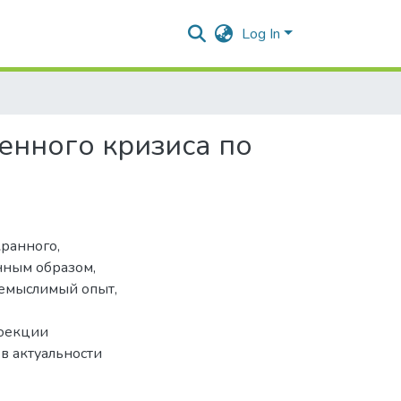
Log In
енного кризиса по
кранного,
нным образом,
немыслимый опыт,
роекции
в актуальности