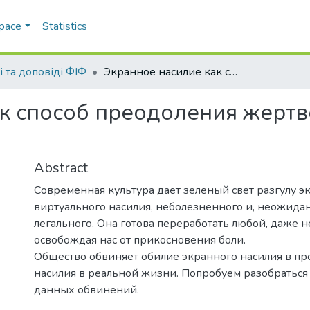
Space
Statistics
і та доповіді ФІФ
Экранное насилие как способ преодоления жертвенного кризиса по Рене Жирару
к способ преодоления жертв
Abstract
Современная культура дает зеленый свет разгулу э
виртуального насилия, неболезненного и, неожида
легального. Она готова переработать любой, даже 
освобождая нас от прикосновения боли.
Общество обвиняет обилие экранного насилия в п
насилия в реальной жизни. Попробуем разобраться 
данных обвинений.