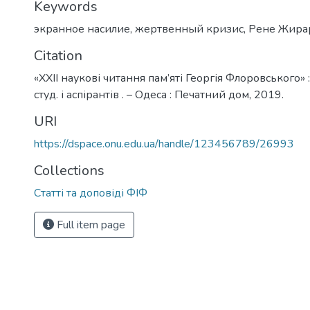
Keywords
экранное насилие
,
жертвенный кризис
,
Рене Жира
Citation
«ХХІІ наукові читання пам’яті Георгія Флоровського» 
студ. і аспірантів . – Одеса : Печатний дом, 2019.
URI
https://dspace.onu.edu.ua/handle/123456789/26993
Collections
Статті та доповіді ФІФ
Full item page