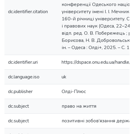
конференції Одеського націон
dc.identifier.citation
університету імені І. І. Мечник
160-й річниці університету. Се
і правових наук (Одеса, 22–24 кв
відп. ред. О. В. Побережець ; ред.
Борисова, Н. В. Добровольська, М
ін. – Одеса : Олді+, 2025. – С. 1
dc.identifier.uri
https://dspace.onu.edu.ua/hand
dc.language.iso
uk
dc.publisher
Олді-Плюс
dc.subject
право на життя
dc.subject
позитивні зобов’язання держа