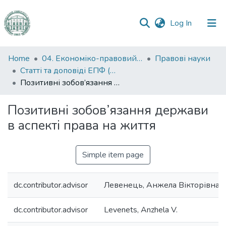
(current)
Log In
Communities
Home
04. Економіко-правовий факультет
Правові науки
&
Статті та доповіді ЕПФ (Правові науки)
Collections
Позитивні зобов’язання держави в аспекті права на життя
All of DSpace
Позитивні зобов’язання держави
в аспекті права на життя
Statistics
Simple item page
dc.contributor.advisor
Левенець, Анжела Вікторівна
dc.contributor.advisor
Levenets, Anzhela V.