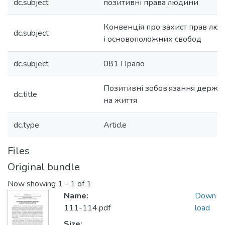
dc.subject
позитивні права людини
Конвенція про захист прав лю
dc.subject
і основоположних свобод
dc.subject
081 Право
Позитивні зобов’язання держав
dc.title
на життя
dc.type
Article
Files
Original bundle
Now showing
1 - 1 of 1
Name:
Down
111-114.pdf
load
Size: