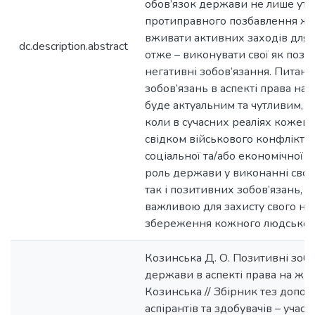
обов’язок держави не лише утр
протиправного позбавлення жит
вживати активних заходів для й
dc.description.abstract
отже – виконувати свої як позити
негативні зобов’язання. Питан
зобов’язань в аспекті права на
буде актуальним та чутливим, а
коли в сучасних реаліях кожен 
свідком військового конфлікту, 
соціальної та/або економічної не
роль держави у виконанні своїх
так і позитивних зобов’язань, с
важливою для захисту свого на
збереження кожного людського
Козинська Д. О. Позитивні зоб
держави в аспекті права на житт
Козинська // Збірник тез допові
аспірантів та здобувачів – учасн