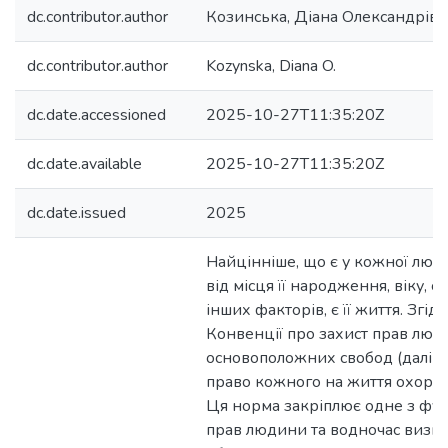
dc.contributor.author
Козинська, Діана Олександрівн
dc.contributor.author
Kozynska, Diana O.
dc.date.accessioned
2025-10-27T11:35:20Z
dc.date.available
2025-10-27T11:35:20Z
dc.date.issued
2025
Найцінніше, що є у кожної люд
від місця її народження, віку, стат
інших факторів, є її життя. Згідно
Конвенції про захист прав люд
основоположних свобод (далі –
право кожного на життя охорон
Ця норма закріплює одне з фу
прав людини та водночас визн