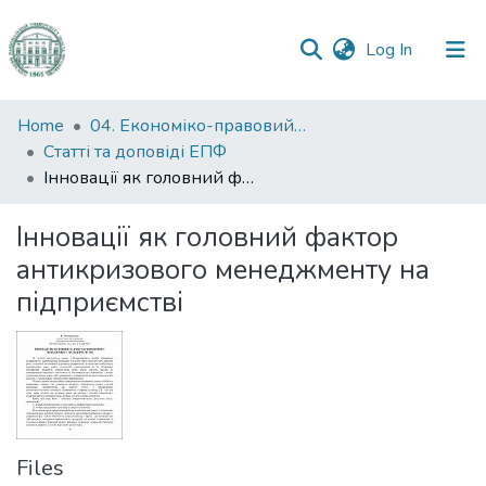
(current)
Log In
Communities
Home
04. Економіко-правовий факультет
&
Статті та доповіді ЕПФ
Collections
Інновації як головний фактор антикризового менеджменту на підприємстві
All of DSpace
Інновації як головний фактор
антикризового менеджменту на
Statistics
підприємстві
Files