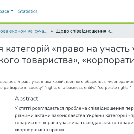
Space
Statistics
Ринкова економіка: сучасна теорія і практика управління
Щодо співвідношення категорій «право на участь у товаристві», «права учасника господарського товариства», «корпоративні права»
категорій «право на участь у
ого товариства», «корпорати
ществе», «права участника хозяйственного общества», «корпоратив
participate in society,” "rights of a business entity," "corporate rights."
Abstract
У статті розглядається проблема співвідношення пе
різними актами законодавства України категорій «пр
товаристві», «права учасника господарського товарис
«корпоративні права»