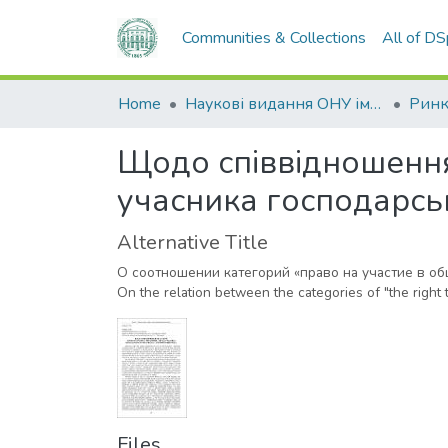
Communities & Collections
All of D
Home
Наукові видання ОНУ імені І. І. Мечникова
Щодо співвідношення 
учасника господарськ
Alternative Title
О соотношении категорий «право на участие в об
On the relation between the categories of "the right to 
Files