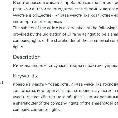
В статье рассматривается проблема соотношения п
разными актами законодательства Украины категор
участие в обществе», «права участника хозяйственно
«корпоративные права».
The subject of the article is a correlation of the following 
provided by the legislation of Ukraine as right to be a sha
company, rights of the shareholder of the commercial com
rights
Description
Ринкова економіка: сучасна теорія і практика управлін
Keywords
І.
право на участь у товаристві
,
права учасника господ
товариства
,
корпоративні права
,
право на участие в
участника хозяйственного общества
,
корпоративные
a shareholder of the company
,
rights of the shareholder o
company
,
corporate rights