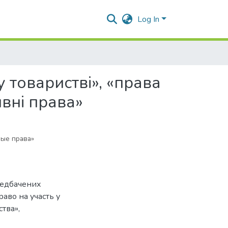
Log In
 товаристві», «права
вні права»
ные права»
редбачених
аво на участь у
тва»,