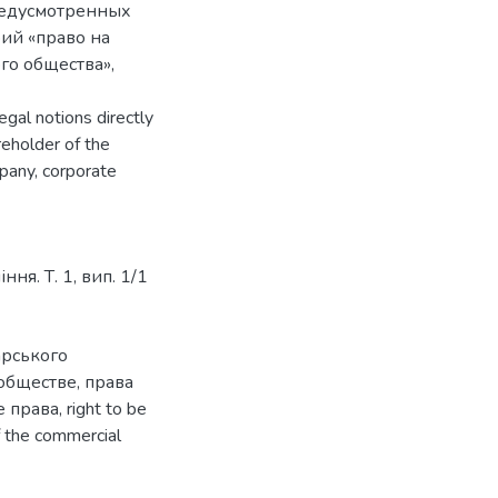
редусмотренных
ий «право на
го общества»,
legal notions directly
reholder of the
pany, corporate
ня. Т. 1, вип. 1/1
арського
 обществе
,
права
 права
,
right to be
f the commercial