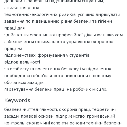
дозволить запобігти надзвичайним ситуаціям,
зниження рівня
техногенно-екологічних ризиків, успішно вирішувати
завдання по підвищенню рівня безпеки та гігієни
праці для
здійснення ефективної професійної діяльності шляхом
забезпечення оптимального управління охороною
праці на
підприємствах, формування у студентів
відповідальності
за особисту та колективну безпеку і усвідомлення
необхідності обов’язкового виконання в повному
обсязі всіх заходів
гарантування безпеки праці на робочих місцях.
Keywords
безпека життєдіяльності
,
охорона праці
,
теоретичні
засади
,
правові основи
,
підприємство
,
громадський
контроль
,
економічні аспекти
,
основи техніки безпеки
,