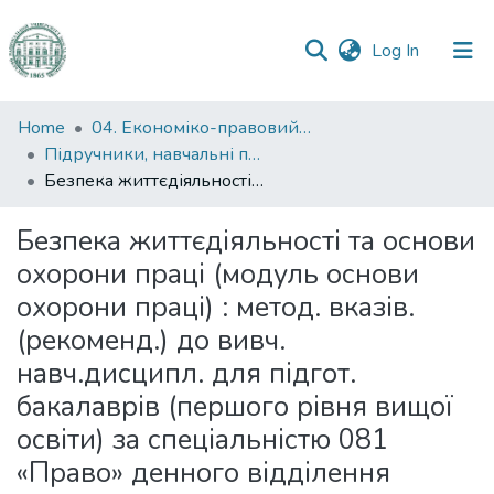
(current)
Log In
Communities
Home
04. Економіко-правовий факультет
&
Підручники, навчальні посібники та інші науково- та навчально-методичні праці ЕПФ
Collections
Безпека життєдіяльності та основи охорони праці (модуль основи охорони праці) : метод. вказів. (рекоменд.) до вивч. навч.дисципл. для підгот. бакалаврів (першого рівня вищої освіти) за спеціальністю 081 «Право» денного відділення
All of DSpace
Безпека життєдіяльності та основи
охорони праці (модуль основи
Statistics
охорони праці) : метод. вказів.
(рекоменд.) до вивч.
навч.дисципл. для підгот.
бакалаврів (першого рівня вищої
освіти) за спеціальністю 081
«Право» денного відділення