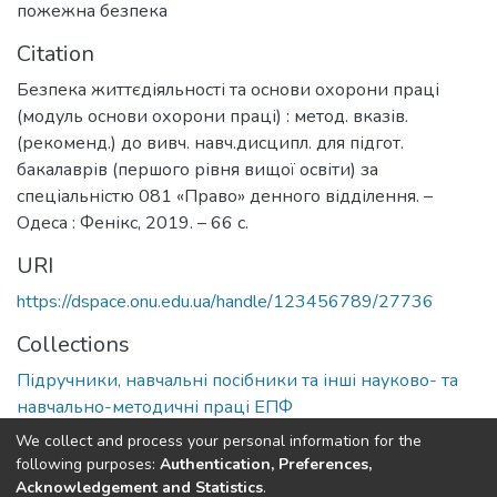
пожежна безпека
Citation
Безпека життєдіяльності та основи охорони праці
(модуль основи охорони праці) : метод. вказів.
(рекоменд.) до вивч. навч.дисципл. для підгот.
бакалаврів (першого рівня вищої освіти) за
спеціальністю 081 «Право» денного відділення. –
Одеса : Фенікс, 2019. – 66 с.
URI
https://dspace.onu.edu.ua/handle/123456789/27736
Collections
Підручники, навчальні посібники та інші науково- та
навчально-методичні праці ЕПФ
We collect and process your personal information for the
Full item page
following purposes:
Authentication, Preferences,
Acknowledgement and Statistics
.