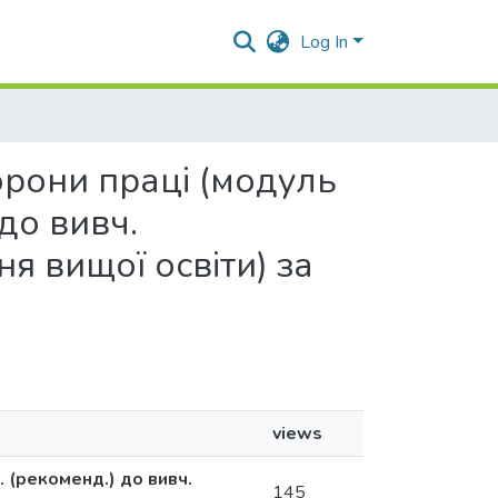
Log In
хорони праці (модуль
 до вивч.
ня вищої освіти) за
views
. (рекоменд.) до вивч.
145