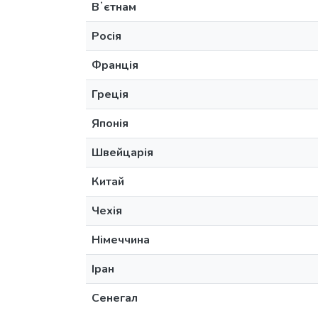
Вʼєтнам
Росія
Франція
Греція
Японія
Швейцарія
Китай
Чехія
Німеччина
Іран
Сенегал