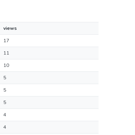
views
17
11
10
5
5
5
4
4