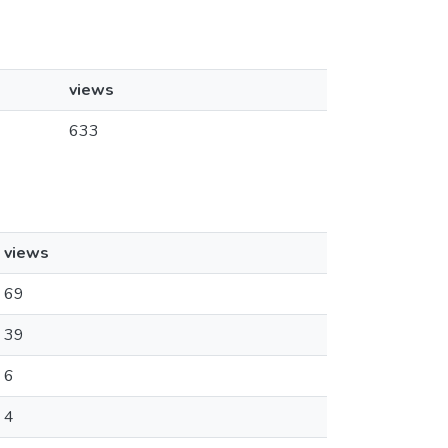
views
633
views
69
39
6
4