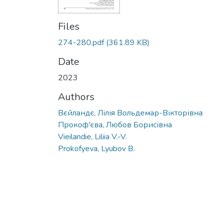
Files
274-280.pdf
(361.89 KB)
Date
2023
Authors
Вєйландє, Лілія Вольдемар-Вікторівна
Прокоф'єва, Любов Борисівна
Vieilandie, Liliia V.-V.
Prokofyeva, Lyubov B.