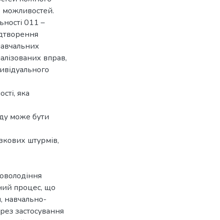
х можливостей.
ьності 011 –
відтворення
навчальних
алізованих вправ,
дивідуального
сті, яка
оду може бути
озкових штурмів,
 оволодіння
ний процес, що
, навчально-
ерез застосування