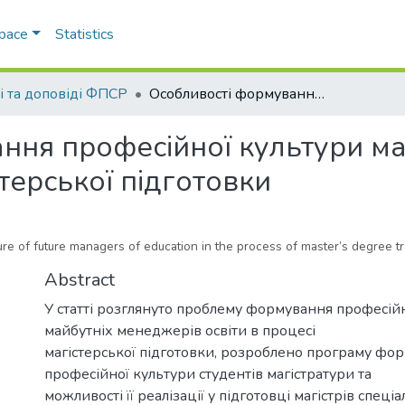
Space
Statistics
ті та доповіді ФПСР
Особливості формування професійної культури майбутніх менеджерів освіти в процесі магістерської підготовки
ння професійної культури м
стерської підготовки
ture of future managers of education in the process of master’s degree tr
Abstract
У статті розглянуто проблему формування професій
майбутніх менеджерів освіти в процесі
магістерської підготовки, розроблено програму фо
професійної культури студентів магістратури та
можливості її реалізації у підготовці магістрів спеціа