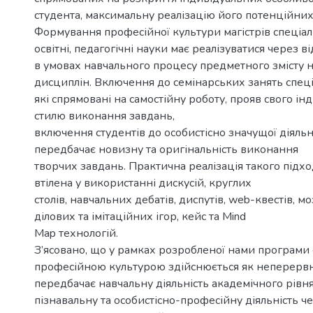
студента, максимальну реалізацію його потенційни
Формування професійної культури магістрів спеціал
освітні, педагогічні науки має реалізуватися через 
в умовах навчального процесу предметного змісту 
дисциплін. Включення до семінарських занять спеці
які спрямовані на самостійну роботу, прояв свого ін
стилю виконання завдань,
включення студентів до особистісно значущої діяльно
передбачає новизну та оригінальність виконання
творчих завдань. Практична реалізація такого підх
втілена у використанні дискусій, круглих
столів, навчальних дебатів, диспутів, web-квестів, м
ділових та імітаційних ігор, кейс та Mind
Map технологій.
З’ясовано, що у рамках розробленої нами програми
професійною культурою здійснюється як неперерв
передбачає навчальну діяльність академічного рівня
пізнавальну та особистісно-професійну діяльність ч