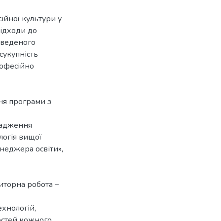
ійної культури у
підходи до
оведеного
сукупність
рофесійно
я програми з
овадження
логія вищої
енеджера освіти»,
иторна робота –
ехнологій,
остей кожного