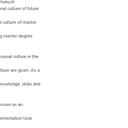
туацій.
al culture of future
l culture of master
ing master degree
sional culture in the
lture are given. As a
knowledge, skills and
hosen as an
plementation took