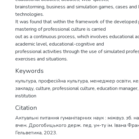
brainstorming, business and simulation games, cases an
technologies.
It was found that within the framework of the developed
mastering of professional culture is carried
out as a continuous process, which involves educational act
academic level, educational-cognitive and
professional activities through the use of simulated prof
exercises and situations.
Keywords
культура
,
професійна культура
,
менеджер освіти
,
ке
закладу
,
culture
,
professional culture
,
education manager
institution
Citation
Актуальні питання гуманітарних наук : міжвуз. зб. н
вчен. Дрогобицького держ. пед. ун-ту ім. Івана Фран
Гельветика, 2023.