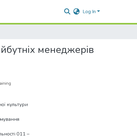
Log In
айбутніх менеджерів
aining
ної культури
рмування
льності 011 –