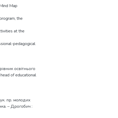
d Mind Map
 program, the
ivities at the
essional-pedagogical
рівник освітнього
,
head of educational
аук. пр. молодих
ка. – Дрогобич :