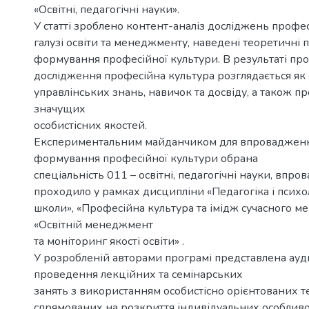
«Освітні, педагогічні науки».
У статті зроблено контент-аналіз досліджень профес
галузі освіти та менеджменту, наведені теоретичні 
формування професійної культури. В результаті пр
дослідження професійна культура розглядається як 
управлінських знань, навичок та досвіду, а також п
значущих
особистісних якостей.
Експериментальним майданчиком для впровадженн
формування професійної культури обрана
спеціальність 011 – освітні, педагогічні науки, впр
проходило у рамках дисципліни «Педагогіка і психо
школи», «Професійна культура та імідж сучасного м
«Освітній менеджмент
та моніторинг якості освіти» .
У розробленій авторами програмі представлена ауд
проведення лекційних та семінарських
занять з використанням особистісно орієнтованих т
спрямованих на розкриття індивідуальних особлив