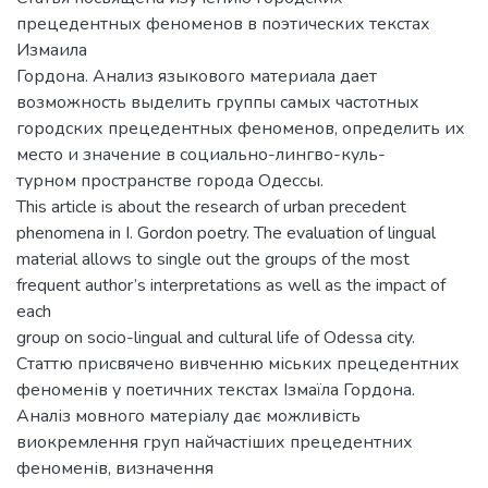
прецедентных феноменов в поэтических текстах
Измаила
Гордона. Анализ языкового материала дает
возможность выделить группы самых частотных
городских прецедентных феноменов, определить их
место и значение в социально-лингво-куль-
турном пространстве города Одессы.
This article is about the research of urban precedent
phenomena in I. Gordon poetry. The evaluation of lingual
material allows to single out the groups of the most
frequent author’s interpretations as well as the impact of
each
group on socio-lingual and cultural life of Odessa city.
Статтю присвячено вивченню міських прецедентних
феноменів у поетичних текстах Ізмаїла Гордона.
Аналіз мовного матеріалу дає можливість
виокремлення груп найчастіших прецедентних
феноменів, визначення