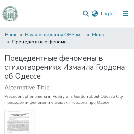
(current)
Log In
Communities
Home
Наукові видання ОНУ імені І. І. Мечникова
Мова
&
Прецедентные феномены в стихотворениях Измаила Гордона об Одессе
Collections
Прецедентные феномены в
All of DSpace
стихотворениях Измаила Гордона
об Одессе
Statistics
Alternative Title
Precedent phenomena in Poetry of i. Gordon about Odessa City
Прецеденти феномени у віршах і. Гордона про Oдесу