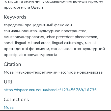
їх місця та значення у соціально-лінгво-культурному
просторі міста Одеси.
Keywords
городской прецедентный феномен
,
социальнолингво-культурное пространство
,
лингвокультурология
,
urban precedent phenomenon
,
social-lingual-cultural areas
,
lingual culturology
,
міські
прецедентні феномени
,
соціальнолінгво-культурний
простір
,
лінгвокультурологія
Citation
Мова: Науково-теоретичний часопис з мовознавства
URI
https://dspace.onu.edu.ua/handle/123456789/16736
Collections
Мова