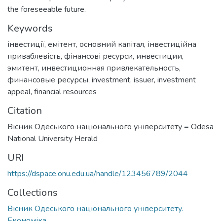
the foreseeable future.
Keywords
інвестиції
,
емітент
,
основний капітал
,
інвестиційна
приваблевість
,
фінансові ресурси
,
инвестиции
,
эмитент
,
инвестиционная привлекательность
,
финансовые ресурсы
,
investment
,
issuer
,
investment
appeal
,
financial resources
Citation
Вісник Одеського національного університету = Odesa
National University Herald
URI
https://dspace.onu.edu.ua/handle/123456789/2044
Collections
Вісник Одеського національного університету.
Економіка