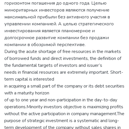
горизонтом погашения до одного года. Целью
миноритарных инвесторов являются получение
максимальной прибыли без активного участия в
управлении компанией. А целью стратегического
инвестирования является планомерное и
долгосрочное развитие компании без продажи
компании в обозримой перспективе.
During the acute shortage of free resources in the markets
of borrowed funds and direct investments, the definition of
the fundamental targets of investors and issuer’s
needs in financial resources are extremely important. Short-
term capital is interested
in acquiring a small part of the company or its debt securities
with a maturity horizon
of up to one year and non-participation in the day-to-day
operations.Minority investors objective is maximizing profits
without the active participation in company management.The
purpose of strategic investment is a systematic and long-
term development of the company without sales shares in