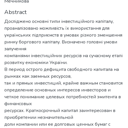
Мечникова
Abstract
Досліджено основні типи інвестиційного капіталу,
проаналізовано можливість їх використання для
українських підприємств в умовах різкого зменшення
ринку боргового капіталу. Визначено головні умови
залучення
компаніями інвестиційних ресурсів на сучасному етапі
розвитку економіки України.
В период острого дефицита свободного капитала на
рынках как заемных ресурсов,
так и прямых инвестиций, крайне важным становится
определение основных интересов инвесторов и
четкое понимание целевых потребностей эмитента в
финансовых
ресурсах. Краткосрочный капитал заинтересован в
приобретении незначительной
доли компании или ее долговых ценных бумаг с