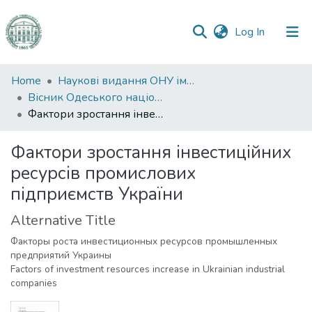
(current)
Log In
Communities
Home
Наукові видання ОНУ імені І. І. Мечникова
&
Вісник Одеського національного університету. Економіка
Collections
Фактори зростання інвестиційних ресурсів промислових підприємств України
All of DSpace
Фактори зростання інвестиційних
ресурсів промислових
Statistics
підприємств України
Alternative Title
Факторы роста инвестиционных ресурсов промышленных
предприятий Украины
Factors of investment resources increase in Ukrainian industrial
companies