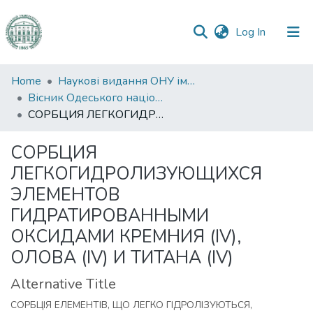
(current)
Log In
Communities
Home
Наукові видання ОНУ імені І. І. Мечникова
&
Вісник Одеського національного університету. Хімія
Collections
СОРБЦИЯ ЛЕГКОГИДРОЛИЗУЮЩИХСЯ ЭЛЕМЕНТОВ ГИДРАТИРОВАННЫМИ ОКСИДАМИ КРЕМНИЯ (IV), ОЛОВА (IV) И ТИТАНА (IV)
All of DSpace
СОРБЦИЯ
ЛЕГКОГИДРОЛИЗУЮЩИХСЯ
Statistics
ЭЛЕМЕНТОВ
ГИДРАТИРОВАННЫМИ
ОКСИДАМИ КРЕМНИЯ (IV),
ОЛОВА (IV) И ТИТАНА (IV)
Alternative Title
СОРБЦІЯ ЕЛЕМЕНТІВ, ЩО ЛЕГКО ГІДРОЛІЗУЮТЬСЯ,