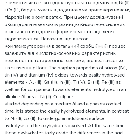
елементи, які легко гідролізуються, на відміну від Ni (II)
і Co (II), беруть участь в додатковому приповерхневому
гідролізі на оксигідратах. При цьому досліджуванні
оксигідрати нівелюють різницю кислотно-основних
властивостей гідроксоформ елементів, що легко
гідролізуються. Показано, що внесок
комплекоутворення в загальний сорбційний процес
залежить від кислотно-основних характеристик
компонентів гетерогенної системи, що позначається
на значенні рНопт. The sorption properties of silicon (IV),
tin (IV) and titanium (IV) oxides towards easily hydrolyzed
elements - Al (III), Ga (III), In (III), Ti (IV), Bi (III), Fe (III) as
well as for comparison towards elements hydrolyzed in an
alkaline ðÍ area - Ni (II), Co (II) are
studied depending on a medium ðÍ and a phases contact
time. It is stated the easily hydrolyzed elements, in contrast
to Ni (II), Co (II), to undergo an additional surface
hydrolysis on the oxyhydrates involved. At the same time
these oxyhydrates fairly grade the differences in the acid-