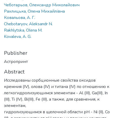
Чеботарьов, Олександр Миколайович
Рахлицька, Олена Михайлівна
Ковальова, А. Г.
Chebotaryov, Aleksandr N.
Rakhlytska, Olena M.
Kovaleva, A. G.
Publisher
Астропринт
Abstract
Исследованы сорбционные свойства оксидов
кремния (IV), олова (IV) и титана (IV) по отношению к
легкогидролизующимся элементам - Al (III), Ga(III), In
(III), Ti (IV), Bi(III), Fe (III), а также, для сравнения, к
элементам,
гидролизующимся в щелочной области рН - Ni (II), Co