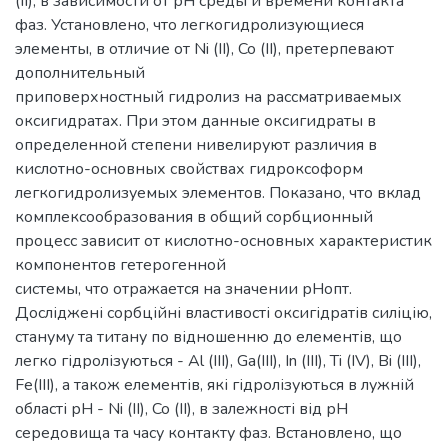
(II), в зависимости от рН среды и времени контакта
фаз. Установлено, что легкогидролизующиеся
элементы, в отличие от Ni (II), Co (II), претерпевают
дополнительный
приповерхностный гидролиз на рассматриваемых
оксигидратах. При этом данные оксигидраты в
определенной степени нивелируют различия в
кислотно-основных свойствах гидроксоформ
легкогидролизуемых элементов. Показано, что вклад
комплексообразования в общий сорбционный
процесс зависит от кислотно-основных характеристик
компонентов гетерогенной
системы, что отражается на значении рНопт.
Досліджені сорбційні властивості оксигідратів силіцію,
стануму та титану по відношенню до елементів, що
легко гідролізуються - Al (III), Ga(III), In (III), Ti (IV), Bi (III),
Fe(III), а також елементів, які гідролізуються в лужній
області рН - Ni (II), Co (II), в залежності від рН
середовища та часу контакту фаз. Встановлено, що