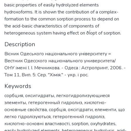
basic properties of easily hydrolyzed elements
hydroxoforms. It is shown the contribution of a complex-
formation to the common sorption process to depend on
the acid-basic characteristics of components of
heterogeneous system having effect on ðÍopt of sorption.
Description
Вiсник Одеського нацiонального унiверситету =
Вестник Одесского национального университета/
ОНУ імені І. І. Мечникова. - Одеса : Астропринт, 2006. -
Том 11, Вип. 5: Сер. "Хімія." - укр. і рос.
Keywords
сорбция
,
оксигидраты
,
легкогидролизующиеся
элементы
,
гетерогенный гидролиз
,
кислотно-
основные свойства
,
сорбція
,
оксігідрати
,
елементи, що
легко гідролізуються
,
гетерогенний гидроліз
,
кислотно-основні властивості
,
sorption
,
oxyhydrates
,
easily hydrolyzed elements
,
heterogeneous hydrolysis
,
acid-