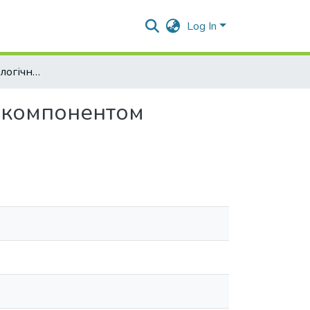
Log In
Переклад фразеологічних одиниць з кольоровим компонентом українською мовою
 компонентом