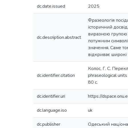
dc.date.issued
2025
Фразеологія посід
історичний досвід
виразною групою є 
dc.description.abstract
потужним символіч
значення. Саме то
відкриває широкі 
Колос, Г. С. Пере
dc.identifier.citation
phraseological unit
80 с.
dc.identifier.uri
https://dspace.on
dc.language.iso
uk
dc.publisher
Одеський націонал