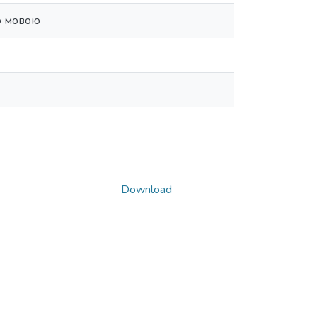
ю мовою
Download