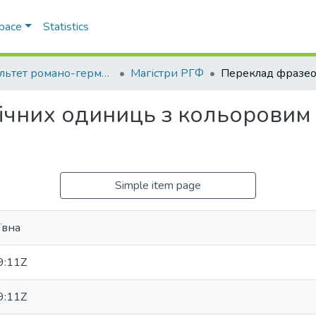
Space
Statistics
Факультет романо-германської філології
Магістри РГФ
ічних одиниць з кольоровим
Simple item page
ївна
9:11Z
9:11Z