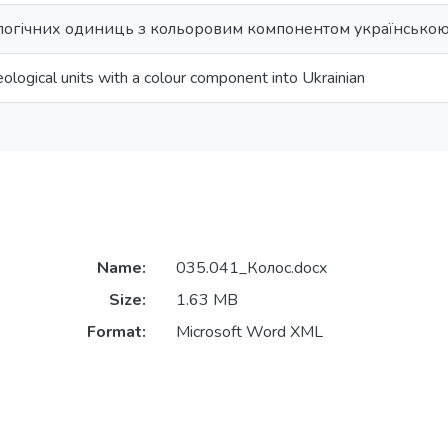
огічних одиниць з кольоровим компонентом українсько
eological units with a colour component into Ukrainian
Name:
035.041_Колос.docx
Size:
1.63 MB
Format:
Microsoft Word XML