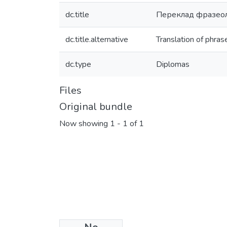
dc.title
Переклад фразеол
dc.title.alternative
Translation of phras
dc.type
Diplomas
Files
Original bundle
Now showing
1 - 1 of 1