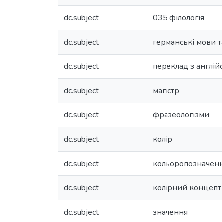
dc.subject
035 філологія
dc.subject
германські мови т
dc.subject
переклад з англій
dc.subject
магістр
dc.subject
фразеологізми
dc.subject
колір
dc.subject
кольоропозначен
dc.subject
колірний концепт
dc.subject
значення