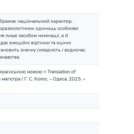
дображає національний характер,
х фразеологічних одиниць особливо
не лише засобом номінації, а й
ає емоційні відтінки та оцінні
ановить значну складність і водночас
знавства.
раїнською мовою = Translation of
 магістра / Г. С. Колос. – Одеса, 2025. –