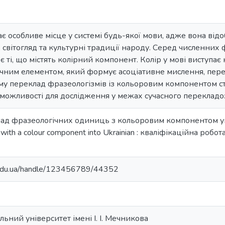
ає особливе місце у системі будь-якої мови, адже вона ві
, світогляд та культурні традиції народу. Серед численни
ті, що містять колірний компонент. Колір у мові виступає 
ним елементом, який формує асоціативне мислення, перед
му переклад фразеологізмів із кольоровим компонентом ст
можливості для дослідження у межах сучасного перекладо
клад фразеологічних одиниць з кольоровим компонентом ук
s with a colour component into Ukrainian : кваліфікаційна робота
u.edu.ua/handle/123456789/44352
ьний університет імені І. І. Мечникова