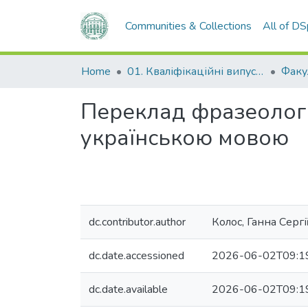
Communities & Collections
All of D
Home
01. Кваліфікаційні випускні роботи здобувачів вищої освіти
Переклад фразеолог
українською мовою
dc.contributor.author
Колос, Ганна Сергі
dc.date.accessioned
2026-06-02T09:1
dc.date.available
2026-06-02T09:1