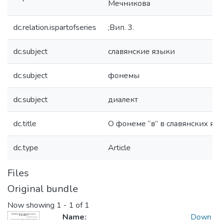
Мечникова
dc.relation.ispartofseries
;Вип. 3.
dc.subject
славянские языки
dc.subject
фонемы
dc.subject
диалект
dc.title
О фонеме “в” в славянских яз
dc.type
Article
Files
Original bundle
Now showing
1 - 1 of 1
Name:
Down