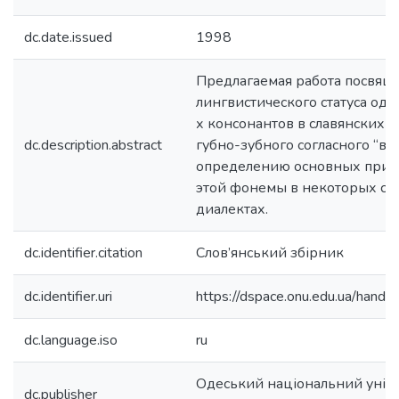
dc.date.issued
1998
Предлагаемая работа посвящ
лингвистического статуса од
х консонантов в славянских я
dc.description.abstract
губно-зубного согласного “в”,
определению основных прич
этой фонемы в некоторых сл
диалектах.
dc.identifier.citation
Слов’янський збірник
dc.identifier.uri
https://dspace.onu.edu.ua/han
dc.language.iso
ru
Одеський національний універс
dc.publisher