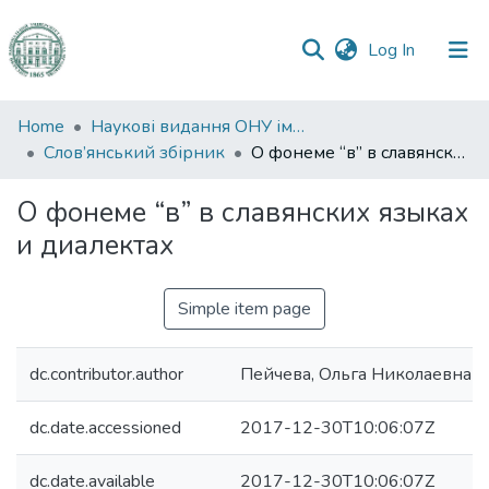
(current)
Log In
Communities
Home
Наукові видання ОНУ імені І. І. Мечникова
&
Слов’янський збірник
О фонеме “в” в славянских языках и диалектах
Collections
О фонеме “в” в славянских языках
All of DSpace
и диалектах
Statistics
Simple item page
dc.contributor.author
Пейчева, Ольга Николаевна
dc.date.accessioned
2017-12-30T10:06:07Z
dc.date.available
2017-12-30T10:06:07Z