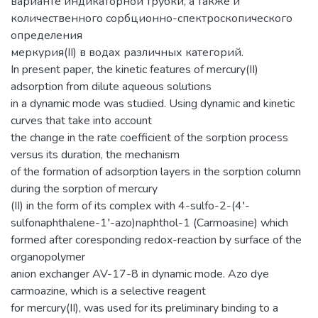
варианте индикаторной трубки, а также и
количественного сорбционно-спектроскопического
определения
меркурия(ІІ) в водах различных категорий.
In present paper, the kinetic features of mercury(II)
adsorption from dilute aqueous solutions
in a dynamic mode was studied. Using dynamic and kinetic
curves that take into account
the change in the rate coefficient of the sorption process
versus its duration, the mechanism
of the formation of adsorption layers in the sorption column
during the sorption of mercury
(II) in the form of its complex with 4-sulfo-2-(4′-
sulfonaphthalene-1′-azo)naphthol-1 (Carmoasine) which
formed after coresponding redox-reaction by surface of the
organopolymer
anion exchanger AV-17-8 in dynamic mode. Azo dye
carmoazine, which is a selective reagent
for mercury(II), was used for its preliminary binding to a