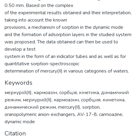
0.50 mm. Based on the complex
of the experimental results obtained and their interpretation,
taking into account the known
provisions, a mechanism of sorption in the dynamic mode
and the formation of adsorption layers in the studied system
was proposed. The data obtained can then be used to
develop a test
system in the form of an indicator tubes and as well as for
quantitative sorption-spectroscopic
determination of mercury(II) in various categories of waters.
Keywords
меркурій(ІІ)
,
кармоазін
,
сорбція
,
кінетика
,
динамічний
режим
,
меркурий(ІІ)
,
кармоазин
,
сорбция
,
кинетика
,
динамический режим
,
mercury(II)
,
sorption
,
oranopolymeric anion-exchangers
,
AV-17-8
,
carmoazine
,
dynamic mode
Citation