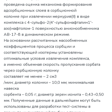
проведена оценка механизма формирования
адсорбционных слоев в сорбционной
колонке при извлечении меркурия(ІІ) в виде
комплекса с 4-сульфо-2(4′-сульфонафталин1′-
азо)нафтолом-1 поверхностью анионообменника
АВ-17-8 в динамическом режиме.
На основании рассчитанных масообменных
коэффициентов процесса сорбции и
соответствующей изотермы установлены
оптимальные условия извлечения комплекса,
а именно: объемная скорость пропускания сорбата
через сорбционную колонку
составляет не менее – 2 см3
/мин; диаметр колонки – 10,0 мм; минимальная
навеска
сорбента – 0,05 г; диаметр зерен ионита – 0,43÷0,50
мм. Полученные данные в дальнейшем могут быть
использованы для разработки тест-системы в