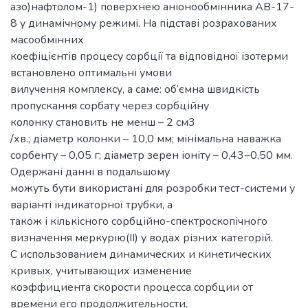
азо)нафтолом-1) поверхнею аніонообмінника АВ-17-
8 у динамічному режимі. На підставі розрахованих
масообмінних
коефіцієнтів процесу сорбції та відповідної ізотерми
встановлено оптимальні умови
вилучення комплексу, а саме: об’ємна швидкість
пропускання сорбату через сорбційну
колонку становить не менш – 2 см3
/хв.; діаметр колонки – 10,0 мм; мінімальна наважка
сорбенту – 0,05 г; діаметр зерен іоніту – 0,43÷0,50 мм.
Одержані данні в подальшому
можуть бути використані для розробки тест-системи у
варіанті індикаторної трубки, а
також і кількісного сорбційно-спектроскопічного
визначення меркурію(ІІ) у водах різних категорій.
С использованием динамических и кинетических
кривых, учитывающих изменение
коэффициента скорости процесса сорбции от
времени его продолжительности,