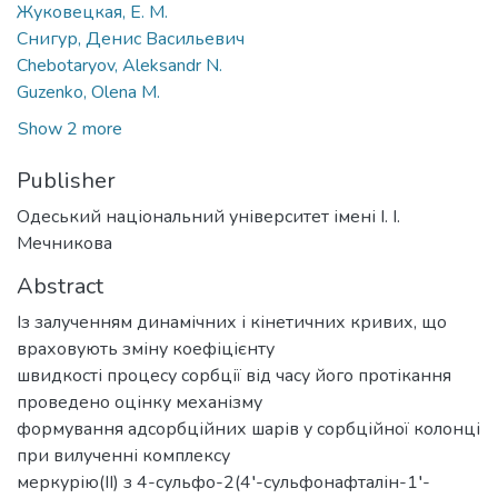
Жуковецкая, Е. М.
Снигур, Денис Васильевич
Chebotaryov, Aleksandr N.
Guzenko, Olena M.
Show 2 more
Publisher
Одеський національний університет імені І. І.
Мечникова
Abstract
Із залученням динамічних і кінетичних кривих, що
враховують зміну коефіцієнту
швидкості процесу сорбції від часу його протікання
проведено оцінку механізму
формування адсорбційних шарів у сорбційної колонці
при вилученні комплексу
меркурію(ІІ) з 4-сульфо-2(4′-сульфонафталін-1′-