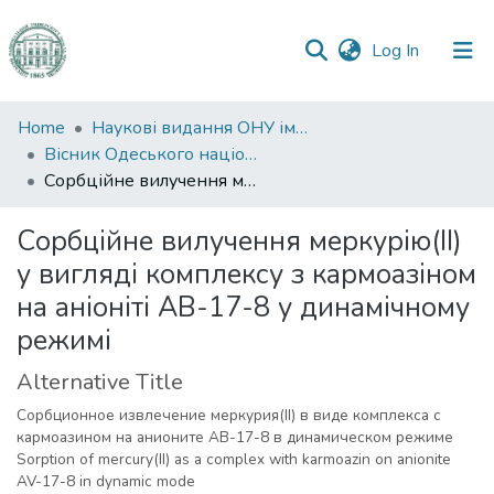
(current)
Log In
Communities
Home
Наукові видання ОНУ імені І. І. Мечникова
&
Вісник Одеського національного університету. Хімія
Collections
Сорбційне вилучення меркурію(ІI) у вигляді комплексу з кармоазіном на аніоніті АВ-17-8 у динамічному режимі
All of DSpace
Сорбційне вилучення меркурію(ІI)
у вигляді комплексу з кармоазіном
Statistics
на аніоніті АВ-17-8 у динамічному
режимі
Alternative Title
Сорбционное извлечение меркурия(ІI) в виде комплекса с
кармоазином на анионите АВ-17-8 в динамическом режиме
Sorption of mercury(II) as a complex with karmoazin on anionite
AV-17-8 in dynamic mode