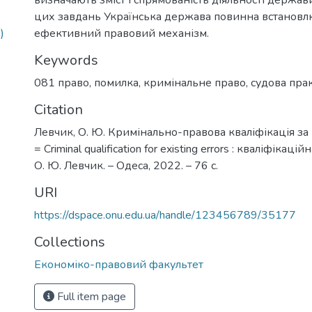
цих завдань Українська держава повинна встановл
)
ефективний правовий механізм.
Keywords
081 право
,
помилка
,
кримінальне право
,
судова пра
Citation
Левчик, О. Ю. Кримінально-правова кваліфікація за
= Criminal qualification for existing errors : кваліфікаці
О. Ю. Левчик. – Одеса, 2022. – 76 с.
URI
https://dspace.onu.edu.ua/handle/123456789/35177
Collections
Економіко-правовий факультет
Full item page