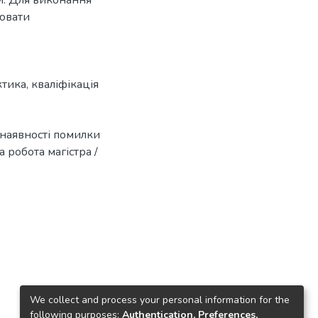
ювати
ктика
,
кваліфікація
 наявності помилки
йна робота магістра /
We collect and process your personal information for the
following purposes:
Authentication, Preferences,