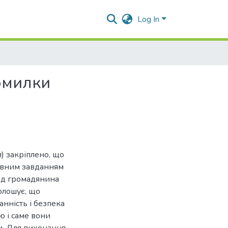
Log In
омилки
и) закріплено, що
ловним завданням
бод громадянина
голошує, що
канність і безпека
ю і саме вони
ви. Для виконання