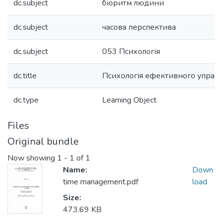
dc.subject
біоритм людини
dc.subject
часова перспектива
dc.subject
053 Психологія
dc.title
Психологія ефективного управл
dc.type
Learning Object
Files
Original bundle
Now showing
1 - 1 of 1
Name:
Down
time management.pdf
load
Size:
473.69 KB