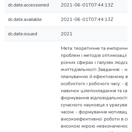
dc.date.accessioned
2021-06-01T07:44:13Z
dc.date.available
2021-06-01T07:44:13Z
dc.date.issued
2021
Мета: теоретичне та емпіричне
проблем і методів оптимізації ч
різних сферах і галузях людськ
життєдіяльності Завдання: - на
плануванню й ефективному ви
особистого і робочого часу; - 
навичок цілепокладання та самоо
формування відповідальності т
сучасного науковця з урахуван
часом; - формування мотивації 
високоефективної роботи в се
високою мірою невизначеності. 