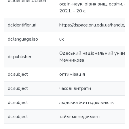
dc.identifier.citation
освіт.-наук. рівня вищ. освіти. –
2021. – 20 с.
dc.identifier.uri
https://dspace.onu.edu.ua/hand
dc.language.iso
uk
Одеський національний університ
dc.publisher
Мечникова
dc.subject
оптимізація
dc.subject
часові витрати
dc.subject
людська життєдіяльність
dc.subject
тайм-менеджмент