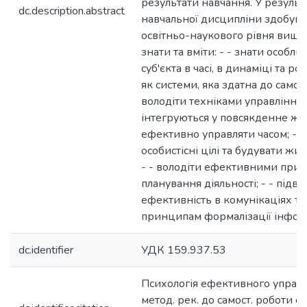
результати навчання. У результ
dc.description.abstract
навчальної дисципліни здобува
освітньо-наукового рівня вищо
знати та вміти: - - знати особли
суб'єкта в часі, в динаміці та 
як системи, яка здатна до саморе
володіти техніками управління ч
інтегруються у повсякденне житт
ефективно управляти часом; - 
особистісні цілі та будувати жи
- - володіти ефективними при
планування діяльності; - - підв
ефективність в комунікаціях та
принципам формалізації інформ
dc.identifier
УДК 159.937.53
Психологія ефективного управлі
метод. рек. до самост. роботи с