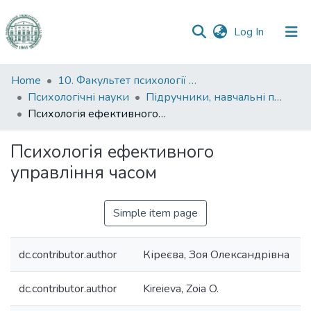
(current)
Log In
Communities
Home
10. Факультет психології та соціальної роботи
&
Психологічні науки
Підручники, навчальні посібники та інші науково- та навчально-методичні праці ФПСР (Психологічні науки)
Collections
Психологія ефективного управління часом
All of DSpace
Психологія ефективного
управління часом
Statistics
Simple item page
dc.contributor.author
Кіреєва, Зоя Олександрівна
dc.contributor.author
Kireieva, Zoia O.