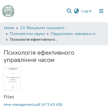
(current)
Log In
Communities
Home
10. Факультет психології та соціальної роботи
&
Психологічні науки
Підручники, навчальні посібники та інші науково- та навчально-методичні праці ФПСР (Психологічні науки)
Collections
Психологія ефективного управління часом
All of DSpace
Психологія ефективного
управління часом
Statistics
Files
time management.pdf
(473.69 KB)