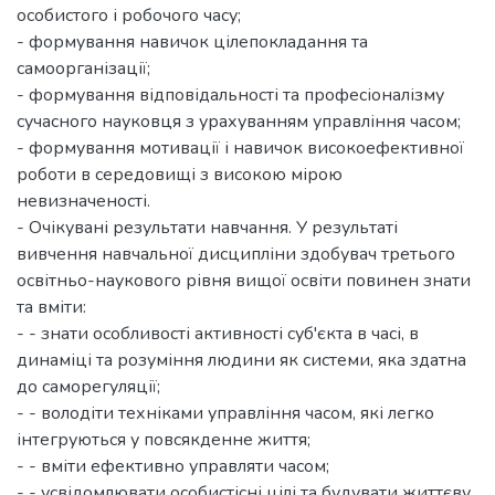
особистого і робочого часу;
- формування навичок цілепокладання та
самоорганізації;
- формування відповідальності та професіоналізму
сучасного науковця з урахуванням управління часом;
- формування мотивації і навичок високоефективної
роботи в середовищі з високою мірою
невизначеності.
- Очікувані результати навчання. У результаті
вивчення навчальної дисципліни здобувач третього
освітньо-наукового рівня вищої освіти повинен знати
та вміти:
- - знати особливості активності суб'єкта в часі, в
динаміці та розуміння людини як системи, яка здатна
до саморегуляції;
- - володіти техніками управління часом, які легко
інтегруються у повсякденне життя;
- - вміти ефективно управляти часом;
- - усвідомлювати особистісні цілі та будувати життєву