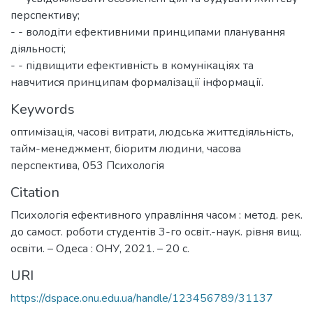
перспективу;
- - володіти ефективними принципами планування
діяльності;
- - підвищити ефективність в комунікаціях та
навчитися принципам формалізації інформації.
Keywords
оптимізація
,
часові витрати
,
людська життєдіяльність
,
тайм-менеджмент
,
біоритм людини
,
часова
перспектива
,
053 Психологія
Citation
Психологія ефективного управління часом : метод. рек.
до самост. роботи студентів 3-го освіт.-наук. рівня вищ.
освіти. – Одеса : ОНУ, 2021. – 20 с.
URI
https://dspace.onu.edu.ua/handle/123456789/31137