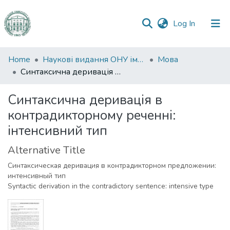
(current)
Log In
Communities
Home
Наукові видання ОНУ імені І. І. Мечникова
Мова
&
Синтаксична деривація в контрадикторному реченні: інтенсивний тип
Collections
Синтаксична деривація в
All of DSpace
контрадикторному реченні:
інтенсивний тип
Statistics
Alternative Title
Синтаксическая деривация в контрадикторном предложении:
интенсивный тип
Syntactic derivation in the contradictory sentence: intensive type