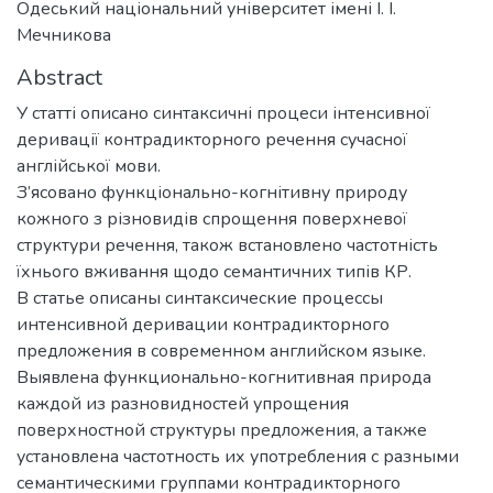
Одеський національний університет імені І. І.
Мечникова
Abstract
У статті описано синтаксичні процеси інтенсивної
деривації контрадикторного речення сучасної
англійської мови.
З’ясовано функціонально-когнітивну природу
кожного з різновидів спрощення поверхневої
структури речення, також встановлено частотність
їхнього вживання щодо семантичних типів КР.
В статье описаны синтаксические процессы
интенсивной деривации контрадикторного
предложения в современном английском языке.
Выявлена функционально-когнитивная природа
каждой из разновидностей упрощения
поверхностной структуры предложения, а также
установлена частотность их употребления с разными
семантическими группами контрадикторного