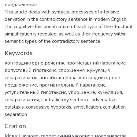
предложения.
This article deals with syntactic processes of intensive
derivation in the contradictory sentence in modern English.
The cognitive-functional nature of each type of the structural
simplification is revealed, as well as their frequency within
semantic types of the contradictory sentence.
Keywords
контрадикторне речення
,
протиставний паратаксис
,
допустовий гіпотаксис
,
спрощення
,
кумуляція
,
сепаратизація
,
англійська мова
,
контрадикторное
предложение
,
противительный паратаксис
,
уступительный гипотаксис
,
упрощение
,
кумуляция
,
сепаратизация
,
contradictory sentence
,
adversative
parataxis
,
consessive hypotaxis
,
simplification
,
cumulation
,
separation
Citation
Мова: Науково-теоретичний часопис з мовознавства