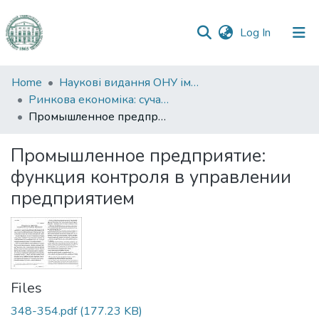
(current)
Log In
Communities
Home
Наукові видання ОНУ імені І. І. Мечникова
&
Ринкова економіка: сучасна теорія і практика управління
Collections
Промышленное предприятие: функция контроля в управлении предприятием
All of DSpace
Промышленное предприятие:
функция контроля в управлении
Statistics
предприятием
Files
348-354.pdf
(177.23 KB)