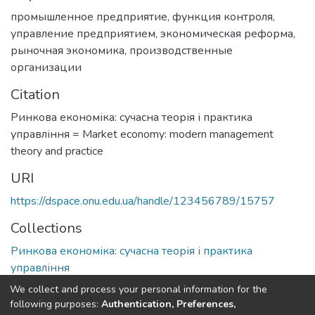
промышленное предприятие
,
функция контроля
,
управление предприятием
,
экономическая реформа
,
рыночная экономика
,
производственные
организации
Citation
Ринкова економіка: сучасна теорія і практика
управління = Market economy: modern management
theory and practice
URI
https://dspace.onu.edu.ua/handle/123456789/15757
Collections
Ринкова економіка: сучасна теорія і практика
управління
We collect and process your personal information for the
Full item page
following purposes:
Authentication, Preferences,