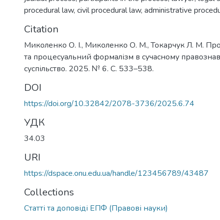
procedural law
,
civil procedural law
,
administrative procedu
Citation
Миколенко О. І., Миколенко О. М., Токарчук Л. М. П
та процесуальний формалізм в сучасному правознавс
суспільство. 2025. № 6. С. 533–538.
DOI
https://doi.org/10.32842/2078-3736/2025.6.74
УДК
34.03
URI
https://dspace.onu.edu.ua/handle/123456789/43487
Collections
Статті та доповіді ЕПФ (Правові науки)