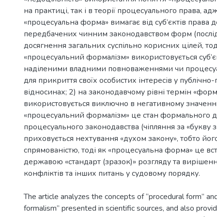
на практиці, так і в теорії процесуального права, адж
«процесуальна форма» вимагає від суб’єктів права 
передбачених чинним законодавством форм (послідо
досягнення загальних суспільно корисних цілей, тод
«процесуальний формалізм» використовується суб’є
наділеними владними повноваженнями чи процесу
для прикриття своїх особистих інтересів у публічно
відносинах; 2) на законодавчому рівні термін «форм
використовується виключно в негативному значенні
«процесуальний формалізм» це стан формального 
процесуального законодавства (чіпляння за «букву з
приховується нехтування «духом закону», тобто йог
спрямованістю, тоді як «процесуальна форма» це в
державою «стандарт (зразок)» розгляду та вирішен
The article analyzes the concepts of “procedural form” an
formalism” presented in scientific sources, and also prov