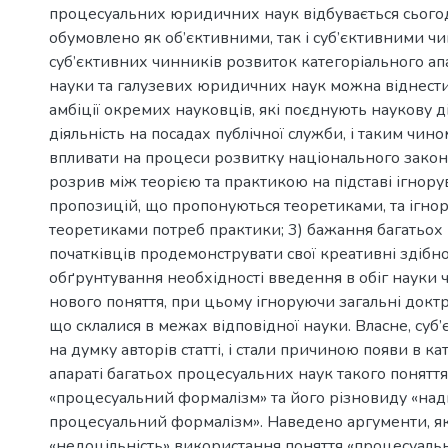
процесуальних юридичних наук відбувається сього
обумовлено як об’єктивними, так і суб’єктивними чи
суб’єктивних чинників розвиток категоріального а
науки та галузевих юридичних наук можна віднести 
амбіції окремих науковців, які поєднують наукову ді
діяльність на посадах публічної служби, і таким чин
впливати на процеси розвитку національного законо
розрив між теорією та практикою на підставі ігнор
пропозицій, що пропонуються теоретиками, та ігно
теоретиками потреб практики; 3) бажання багатьох
початківців продемонструвати свої креативні здібн
обґрунтування необхідності введення в обіг науки 
нового поняття, при цьому ігноруючи загальні докт
що склалися в межах відповідної науки. Власне, суб’
на думку авторів статті, і стали причиною появи в к
апараті багатьох процесуальних наук такого поняття
«процесуальний формалізм» та його різновиду «на
процесуальний формалізм». Наведено аргументи, які
«недоцільність» використання поняття «процесуаль