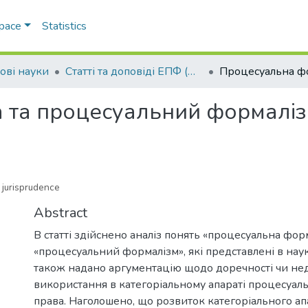
Space
Statistics
ові науки
Статті та доповіді ЕПФ (Правові науки)
та процесуальний формаліз
 jurisprudence
Abstract
В статті здійснено аналіз понять «процесуальна фор
«процесуальний формалізм», які представлені в нау
також надано аргументацію щодо доречності чи нед
використання в категоріальному апараті процесуал
права. Наголошено, що розвиток категоріального ап