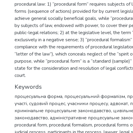
procedural law: 1) “procedural form” requires subjects of 
forms (sequence of actions) provided for by current legisla
achieve general socially beneficial goals, while “procedura
by subjects of law, endowed with power, to cover their pe
public-legal relations; 2) at the legislative level, the term
exclusively in a negative sense; 3) “procedural formalism” 
compliance with the requirements of procedural legislation
“letter of the law”), which conceals neglect of the “spirit of 
purpose, while “procedural form” is a “standard (sample)”
state for the consideration and resolution of legal conflict
court.
Keywords
процесуальна форма
,
процесуальний формалізм
,
пр
участі
,
судовий процес
,
учасники процесу
,
адвокат
,
п
кримінальне процесуальне законодавство
,
цивільн
законодавство
,
адміністративне процесуальне зако
procedural form
,
procedural formalism
,
procedural forms of
judicial process
,
participants in the process
,
lawyer
,
legal 