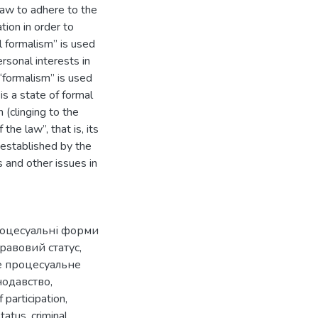
law to adhere to the
tion in order to
l formalism” is used
rsonal interests in
 “formalism” is used
is a state of formal
 (clinging to the
the law”, that is, its
 established by the
s and other issues in
оцесуальні форми
равовий статус
,
е процесуальне
нодавство
,
 participation
,
status
,
criminal