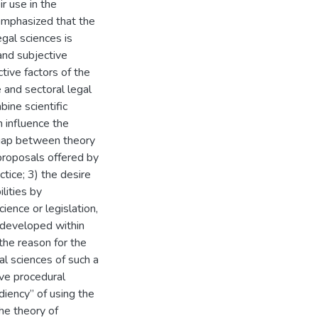
r use in the
 emphasized that the
gal sciences is
 and subjective
ctive factors of the
 and sectoral legal
bine scientific
an influence the
 gap between theory
 proposals offered by
ctice; 3) the desire
lities by
ience or legislation,
 developed within
 the reason for the
l sciences of such a
ive procedural
diency” of using the
the theory of