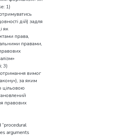
е: 1)
дотримуватись
вності дій) задля
і як
ктами права,
альними правами,
-правових
алізм»
; 3)
дотримання вимог
акону»), за яким
о цільовою
становлений
ня правових
d “procedural
ides arguments