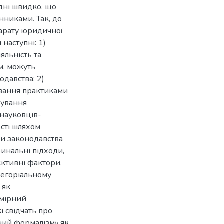
дні швидко, що
нниками. Так, до
парату юридичної
наступні: 1)
яльність та
ом, можуть
давства; 2)
ування практиками
рування
 науковців-
ості шляхом
чи законодавства
ринальні підходи,
єктивні фактори,
атегоріальному
 як
дмірний
 свідчать про
ний формалізм» як