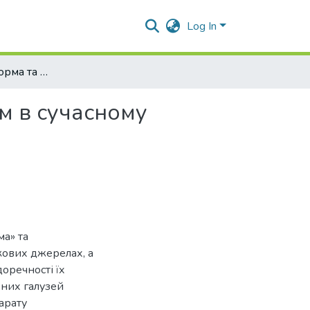
Log In
Процесуальна форма та процесуальний формалізм в сучасному правознавстві
м в сучасному
ма» та
кових джерелах, а
оречності їх
ьних галузей
арату