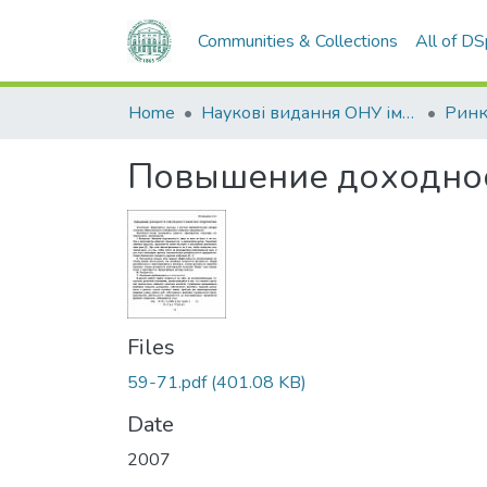
Communities & Collections
All of D
Home
Наукові видання ОНУ імені І. І. Мечникова
Повышение доходнос
Files
59-71.pdf
(401.08 KB)
Date
2007