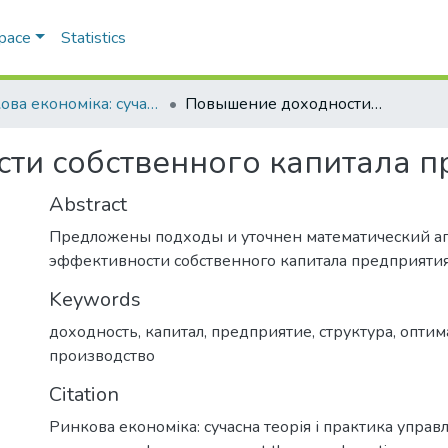
Space
Statistics
Ринкова економіка: сучасна теорія і практика управління
Повышение доходности собственного капитала предприятия
ти собственного капитала п
Abstract
Предложены подходы и уточнен математический ап
эффективности собственного капитала предприятия
Keywords
доходность
,
капитал
,
предприятие
,
структура
,
оптим
производство
Citation
Ринкова економіка: сучасна теорія і практика управл