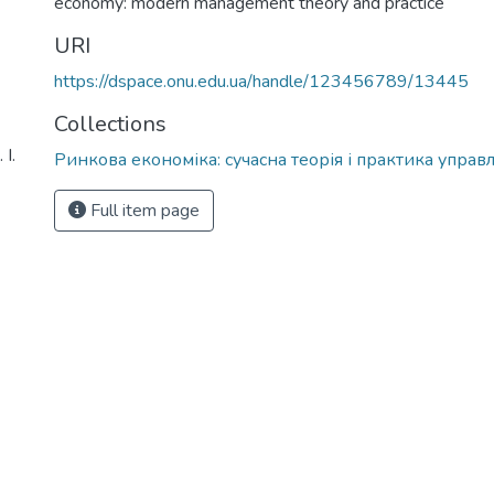
economy: modern management theory and practice
URI
https://dspace.onu.edu.ua/handle/123456789/13445
Collections
І.
Ринкова економіка: сучасна теорія і практика управ
Full item page