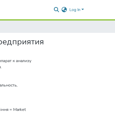
Log In
редприятия
парат к анализу
.
альность
,
іння = Market