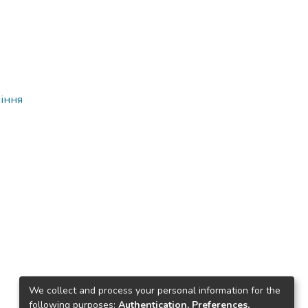
ління
We collect and process your personal information for the
following purposes:
Authentication, Preferences,