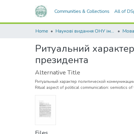
Communities & Collections
All of D
Home
Наукові видання ОНУ імені І. І. Мечникова
Мов
Ритуальний характер п
президента
Alternative Title
Ритуальный характер политической коммуникации
Ritual aspect of political communication: semiotics of
Files