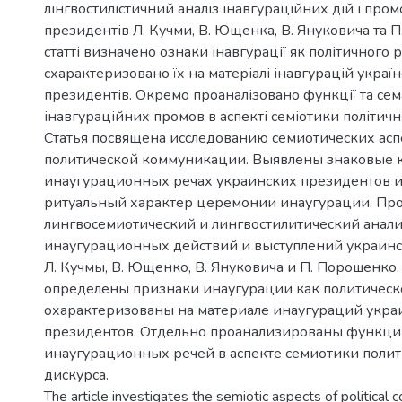
лінгвостилістичний аналіз інавгураційних дій і про
президентів Л. Кучми, В. Ющенка, В. Януковича та П
статті визначено ознаки інавгурації як політичного р
схарактеризовано їх на матеріалі інавгурацій украї
президентів. Окремо проаналізовано функції та се
інавгураційних промов в аспекті семіотики політичн
Статья посвящена исследованию семиотических асп
политической коммуникации. Выявлены знаковые 
инаугурационных речах украинских президентов 
ритуальный характер церемонии инаугурации. Пр
лингвосемиотический и лингвостилитический анал
инаугурационных действий и выступлений украин
Л. Кучмы, В. Ющенко, В. Януковича и П. Порошенко. 
определены признаки инаугурации как политическо
охарактеризованы на материале инаугураций укра
президентов. Отдельно проанализированы функци
инаугурационных речей в аспекте семиотики полит
дискурса.
The article investigates the semiotic aspects of political 