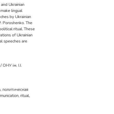
 and Ukrainian
 make lingual
eeches by Ukrainian
P. Poroshenko. The
olitical ritual. These
rations of Ukrainian
ral speeches are
ОНУ ім. І.І.
а
,
политическая
mmunication
,
ritual
,