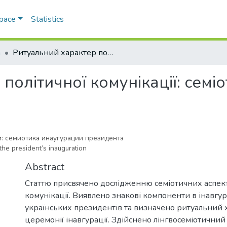
Space
Statistics
а
Ритуальний характер політичної комунікації: семіотика інавгурації президента
олітичної комунікації: семіо
: семиотика инаугурации президента
 the president’s inauguration
Abstract
Статтю присвячено дослідженню семіотичних аспект
комунікації. Виявлено знакові компоненти в інавг
українських президентів та визначено ритуальний 
церемонії інавгурації. Здійснено лінгвосеміотичний