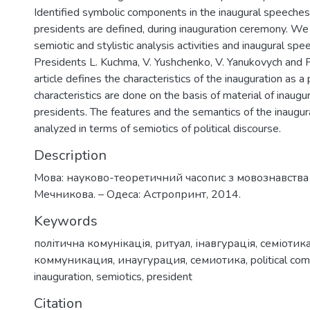
Identified symbolic components in the inaugural speeches
presidents are defined, during inauguration ceremony. We
semiotic and stylistic analysis activities and inaugural sp
Presidents L. Kuchma, V. Yushchenko, V. Yanukovych and 
article defines the characteristics of the inauguration as a p
characteristics are done on the basis of material of inaugu
presidents. The features and the semantics of the inaugu
analyzed in terms of semiotics of political discourse.
Description
Мова: науково-теоретичний часопис з мовознавства / 
Мечникова. – Одеса: Астропринт, 2014.
Keywords
політична комунікація
,
ритуал
,
інавгурація
,
семіотик
коммуникация
,
инаугурация
,
семиотика
,
political co
inauguration
,
semiotics
,
president
Citation