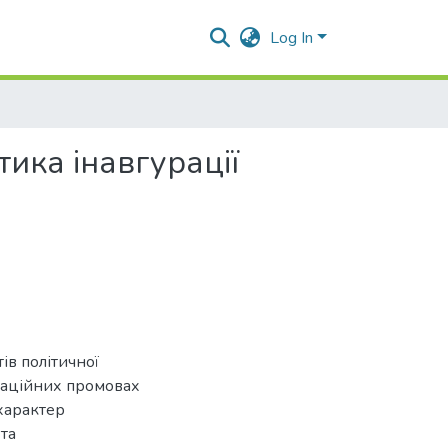
Log In
тика інавгурації
ів політичної
ураційних промовах
характер
 та