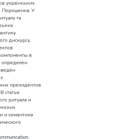
мов українських
. Порошенка. У
итуалу та
нських
мантику
ого дискурсу.
ектов
компоненты в
и определён
оведён
из
ских президентов
В статье
го ритуала и
инских
и и семантика
ического
communication.