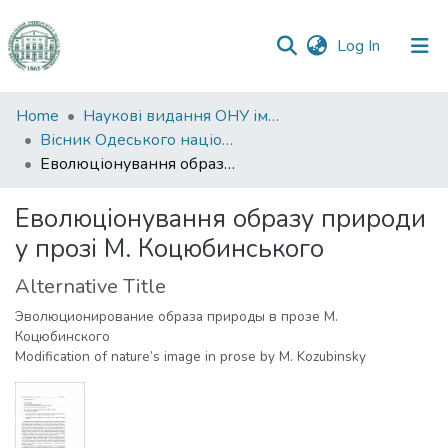
(current)
Log In
Communities
Home
Наукові видання ОНУ імені І. І. Мечникова
&
Вісник Одеського національного університету. Філологія
Collections
Еволюціонування образу природи у прозі М. Коцюбинського
All of DSpace
Еволюціонування образу природи
у прозі М. Коцюбинського
Statistics
Alternative Title
Эволюционирование образа природы в прозе М.
Коцюбинского
Modification of nature’s image in prose by M. Kozubinsky