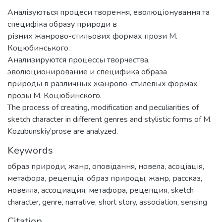
Аналізуються процеси творення, еволюціонування та
специфіка образу природи в
різних жанрово-стильових формах прози М.
Коцюбинського.
Анализируются процессы творчества,
эволюционирование и специфика образа
природы в различных жанрово-стилевых формах
прозы М. Коцюбинского.
The process of creating, modification and peculiarities of
sketch character in different genres and stylistic forms of M.
Kozubunskiy’prose are analyzed.
Keywords
образ природи
,
жанр
,
оповідання
,
новела
,
асоціація
,
метафора
,
рецепція
,
образ природы
,
жанр
,
рассказ
,
новелла
,
ассоциация
,
метафора
,
рецепция
,
sketch
character
,
genre
,
narrative
,
short story
,
association
,
sensing
Citation