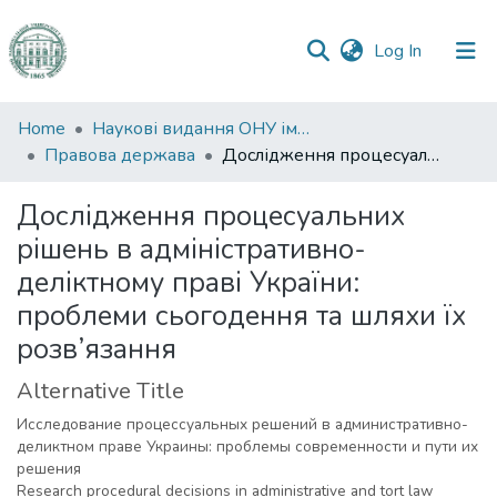
(current)
Log In
Communities
Home
Наукові видання ОНУ імені І. І. Мечникова
&
Правова держава
Дослідження процесуальних рішень в адміністративно-деліктному праві України: проблеми сьогодення та шляхи їх розв’язання
Collections
Дослідження процесуальних
All of DSpace
рішень в адміністративно-
деліктному праві України:
Statistics
проблеми сьогодення та шляхи їх
розв’язання
Alternative Title
Исследование процессуальных решений в административно-
деликтном праве Украины: проблемы современности и пути их
решения
Research procedural decisions in administrative and tort law