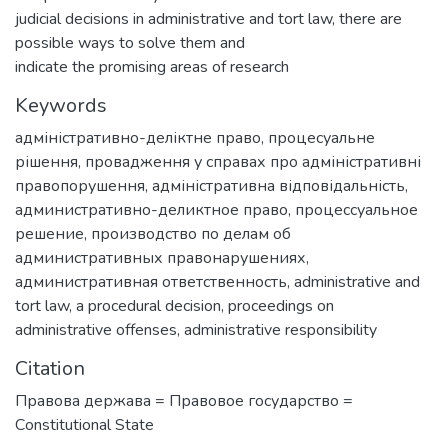
judicial decisions in administrative and tort law, there are
possible ways to solve them and
indicate the promising areas of research
Keywords
адміністративно-деліктне право
,
процесуальне
рішення
,
провадження у справах про адміністративні
правопорушення
,
адміністративна відповідальність
,
административно-деликтное право
,
процессуальное
решение
,
производство по делам об
административных правонарушениях
,
административная ответственность
,
administrative and
tort law
,
a procedural decision
,
proceedings on
administrative offenses
,
administrative responsibility
Citation
Правова держава = Правовое государство =
Сonstitutional State