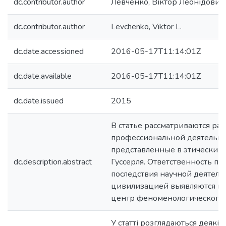
dc.contributor.author
Левченко, Віктор Леонідович
dc.contributor.author
Levchenko, Viktor L.
dc.date.accessioned
2016-05-17T11:14:01Z
dc.date.available
2016-05-17T11:14:01Z
dc.date.issued
2015
В статье рассматриваются ра
профессиональной деятельно
представленные в этических 
dc.description.abstract
Гуссерля. Ответственность п
последствия научной деятель
цивилизацией выявляются ка
центр феноменологического у
У статті розглядаються деякі 