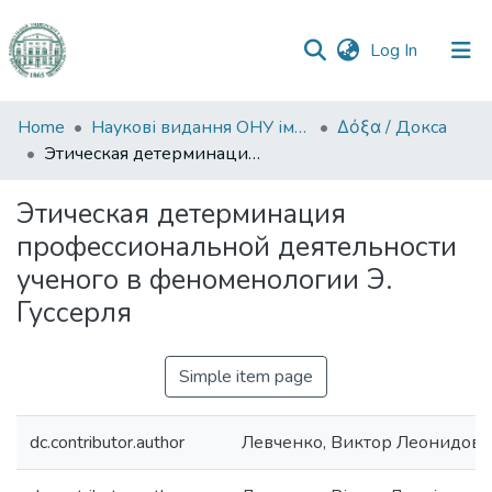
(current)
Log In
Communities
Home
Наукові видання ОНУ імені І. І. Мечникова
Δόξα / Докса
&
Этическая детерминация профессиональной деятельности ученого в феноменологии Э. Гуссерля
Collections
Этическая детерминация
All of DSpace
профессиональной деятельности
ученого в феноменологии Э.
Statistics
Гуссерля
Simple item page
dc.contributor.author
Левченко, Виктор Леонидови