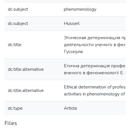
dc.subject
phenomenology
dc.subject
Husserl
Этическая детерминация пр
dc.title
деятельности ученого в фено
Гуссерля
Етична детермінація професій
dc.title.alternative
вченого в феноменології Е. Г
Ethical determination of professio
dc.title.alternative
activities in phenomenology of 
dc.type
Article
Files