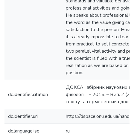
standards and valuable behavior o
professional activities and going 
He speaks about professional life
the word as the value giving call
satisfaction to the person. Huss
it is already impossible to tear off
from practical, to split concrete l
two parallel vital activity and pro
the scientist is filled with a true
realization as we are based on 
position.
ДОКСА : збірник наукових пра
dc.identifier.citation
філології . – 2015. – Вип. 2 (2
тексту та герменевтика долі.
dc.identifier.uri
https://dspace.onu.edu.ua/han
dc.language.iso
ru