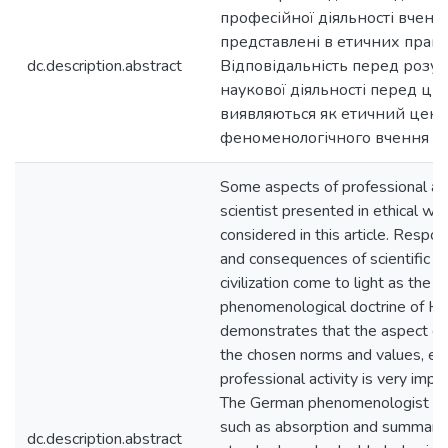
професійної діяльності вченог
представлені в етичних працях
dc.description.abstract
Відповідальність перед розум
наукової діяльності перед ци
виявляються як етичний цент
феноменологічного вчення Гу
Some aspects of professional act
scientist presented in ethical wo
considered in this article. Respon
and consequences of scientific ac
civilization come to light as the e
phenomenological doctrine of Hu
demonstrates that the aspect of 
the chosen norms and values, espe
professional activity is very impo
The German phenomenologist sel
such as absorption and summarin
dc.description.abstract