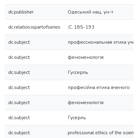
dc.publisher
Одеський нац. ун-т
dc.relation.ispartofseries
;С. 185-193
dc.subject
профессиональная этика уче
dc.subject
феноменологія
dc.subject
Гуссерль
dc.subject
професійна етика вченого
dc.subject
феноменологія
dc.subject
Гусерль
dc.subject
professional ethics of the scienti