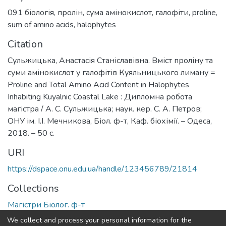
091 біологія
,
пролін
,
сума амінокислот
,
галофіти
,
proline
,
sum of amino acids
,
halophytes
Citation
Сульжицька, Анастасія Станіславівна. Вміст проліну та
суми амінокислот у галофітів Куяльницького лиману =
Proline and Total Amino Acid Content in Halophytes
Inhabiting Kuyalnic Coastal Lake : Дипломна робота
магістра / А. С. Сульжицька; наук. кер. С. А. Петров;
ОНУ ім. І.І. Мечникова, Біол. ф-т, Каф. біохімії. – Одеса,
2018. – 50 с.
URI
https://dspace.onu.edu.ua/handle/123456789/21814
Collections
Магістри Біолог. ф-т
We collect and process your personal information for the