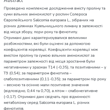
Abstract
Проведено комплексне дослідження вмісту проліну та
суми вільних амінокислот у рослин Солероса
Європейського Salicornia europaea L., зібраних на
різних ділянках Куяльницького лиману в залежності
від місця збору, пори року та фенотипу.
Отримані дані характеризувалися великими
розбіжностями, які були оцінені за допомогою
коефіцієнтів кореляції. Коефіцієнти кореляції між
вмістом проліну та сумою вільних амінокислот за
параметром залежності від місця зростання були
негативними у зразках Т14 (-0,35), та позитивними – у
Т9 (0,54); за параметром фенотипа –
слабопозитивними (0,11-0,35); за параметром пір року
– весною та осінню мали позитивне значення
(відповідно, 0,44 та 0,70), а літом – слабонегативне
(-0,17). Отримані дані свідчать про відмінності
метаболізму серед Salicornia europaea L. різних
фенотипів.