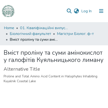
(current)
Log In
Communities
Home
01. Кваліфікаційні випускні роботи здобувачів вищої освіти
&
Біологічний факультет
Магістри Біолог. ф-т
Collections
Вміст проліну та суми амінокислот у галофітів Куяльницького лиману
All of DSpace
Вміст проліну та суми амінокислот
у галофітів Куяльницького лиману
Statistics
Alternative Title
Proline and Total Amino Acid Content in Halophytes Inhabiting
Kuyalnik Coastal Lake