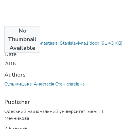
No
Files
Thumbnail
091_Sulzhitska_Anastasia_Stanislavivna1.docx
(61.43 KB)
Available
Date
2018
Authors
Сульжицька, Анастасія Станіславівна
Publisher
Одеський національний університет імені І. І.
Мечникова