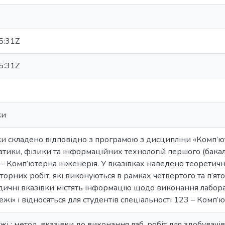
5:31Z
5:31Z
ки
и складено відповідно з програмою з дисципліни «Комп’ют
тики, фізики та інформаційних технологій першого (бакал
 – Комп’ютерна інженерія. У вказівках наведено теоретичні
орних робіт, які виконуються в рамках четвертого та п’ят
дичні вказівки містять інформацію щодо виконання лабора
жі» і відносяться для студентів спеціальності 123 – Комп’
і : метод. вказівки до виконання лаб. робіт для здобувачів