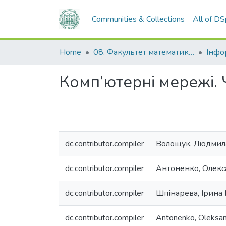
Communities & Collections
All of D
Home
08. Факультет математики, фізики та інформаційних технологій
Комп’ютерні мережі. Ч
dc.contributor.compiler
Волощук, Людмил
dc.contributor.compiler
Антоненко, Олекс
dc.contributor.compiler
Шпінарева, Ірина
dc.contributor.compiler
Antonenko, Oleksan