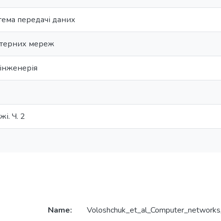
тема передачі даних
ютерних мереж
інженерія
і. Ч. 2
Name:
Voloshchuk_et_al_Computer_networks