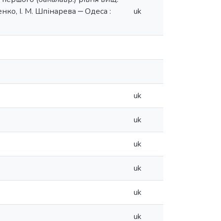
нко, І. М. Шпінарева ‒ Одеса :
uk
uk
uk
uk
uk
uk
uk