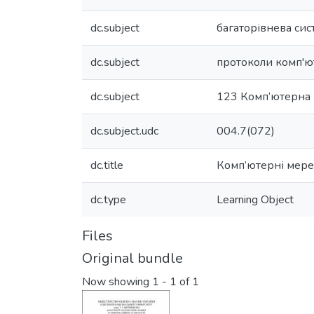
dc.subject
багаторівнева сис
dc.subject
протоколи комп'
dc.subject
123 Комп’ютерна 
dc.subject.udc
004.7(072)
dc.title
Комп’ютерні мереж
dc.type
Learning Object
Files
Original bundle
Now showing
1 - 1 of 1