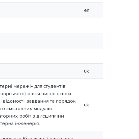
en
uk
ерні мережі» для студентів
аврського) рівня вищої освіти
 відомості, завдання та порядок
uk
ого змістовних модулів
торних робіт з дисципліни
ютерна інженерія.
 першого (бакалавр.) рівня вищ.