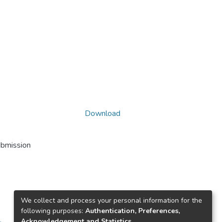
Download
ubmission
We collect and process your personal information for the
following purposes:
Authentication, Preferences,
Acknowledgement and Statistics
.