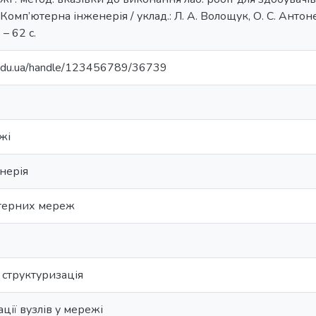
 Комп’ютерна інженерія / уклад.: Л. А. Волощук, О. С. Антоне
 – 62 с.
u.edu.ua/handle/123456789/36739
жі
нерія
ютерних мереж
а структуризація
ції вузлів у мережі