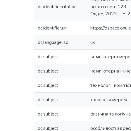
dc.identifier.citation
освіти спец. 123 –
Олді+, 2023. – Ч. 2.
dc.identifier.uri
https://dspace.on
dc.language.iso
uk
dc.subject
комп'ютерні мере
dc.subject
комп'ютерна інже
dc.subject
технології комп'
dc.subject
топологія мереж
dc.subject
фізична та логічн
dc.subject
особливості адреса