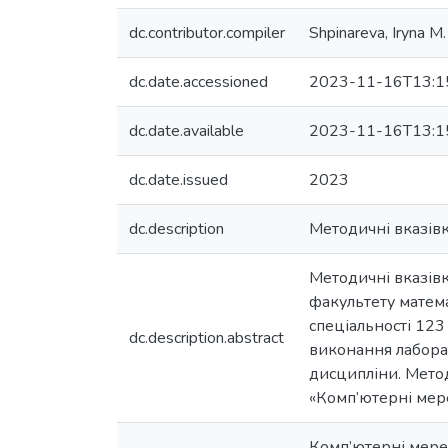
dc.contributor.compiler
Shpinareva, Iryna M.
dc.date.accessioned
2023-11-16T13:1
dc.date.available
2023-11-16T13:1
dc.date.issued
2023
dc.description
Методичні вказів
Методичні вказівк
факультету матема
спеціальності 123
dc.description.abstract
виконання лаборат
дисципліни. Мето
«Комп’ютерні мере
Комп’ютерні мереж