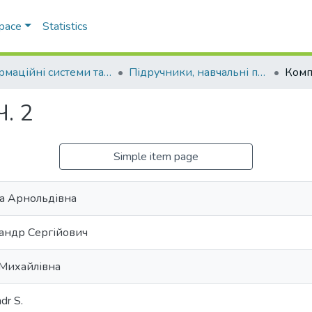
Space
Statistics
Інформаційні системи та технології
Підручники, навчальні посібники та інші науково- та навчально-методичні праці ФМФІТ (Інформаційні системи та технології)
Комп
. 2
Simple item page
а Арнольдівна
андр Сергійович
 Михайлівна
dr S.