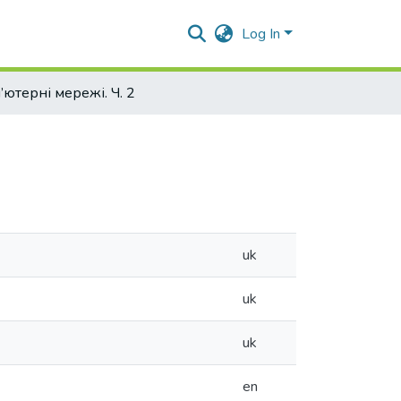
Log In
’ютерні мережі. Ч. 2
uk
uk
uk
en