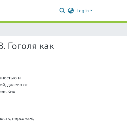
Log In
. Гоголя как
енностью и
й, далеко от
левских
ость
,
персонаж
,