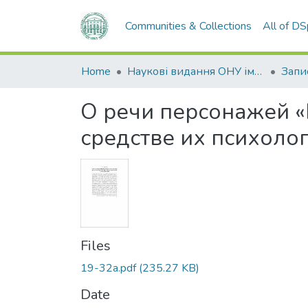
Communities & Collections
All of D
Home
Наукові видання ОНУ імені І. І. Мечникова
О речи персонажей «П
средстве их психоло
Files
19-32а.pdf
(235.27 KB)
Date