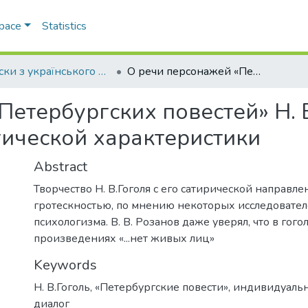
Space
Statistics
Записки з українського мовознавства
О речи персонажей «Петербургских повестей» Н. В. Гоголя как средстве их психологической характеристики
етербургских повестей» Н. В
гической характеристики
Abstract
Творчество Н. В.Гоголя с его сатирической направл
гротескностью, по мнению некоторых исследователе
психологизма. В. В. Розанов даже уверял, что в гого
произведениях «...нет живых лиц»
Keywords
Н. В.Гоголь
,
«Петербургские повести»
,
индивидуальн
диалог