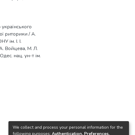
 українського
ї риторики / А.
У ім. І. І.
 А. Войцева, М. Л.
 Одес. нац. ун-т ім.
We collect and process your personal information for the
following purposes:
Authentication, Preferences,