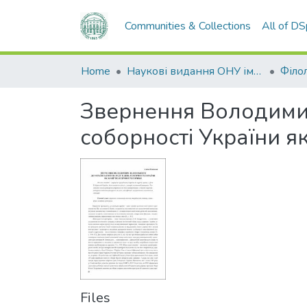
Communities & Collections
All of D
Home
Наукові видання ОНУ імені І. І. Мечникова
Філол
Звернення Володимир
соборності України я
Files