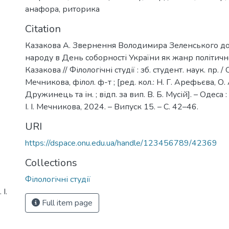
анафора
,
риторика
Citation
Казакова А. Звернення Володимира Зеленського до
народу в День соборності України як жанр політично
Казакова // Філологічні студії : зб. студент. наук. пр. / ОН
Мечникова, філол. ф-т ; [ред. кол.: Н. Г. Арефьєва, О.
Дружинець та ін. ; відп. за вип. В. Б. Мусій]. – Одеса :
І. І. Мечникова, 2024. – Випуск 15. – С. 42–46.
URI
https://dspace.onu.edu.ua/handle/123456789/42369
Collections
Філологічні студії
І.
Full item page