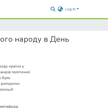
Log In
ого народу в День
роду країни у
анрів політичної
і було
, риторичні
позицій.
метафора
,