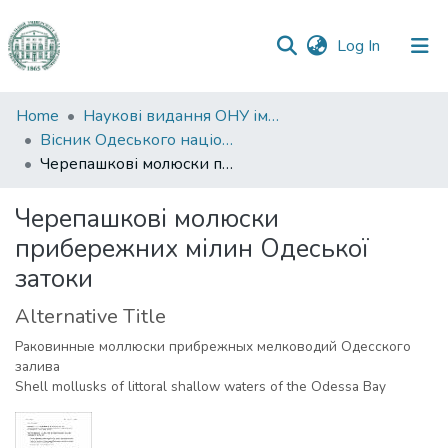
(current)
Log In
Communities
Home
Наукові видання ОНУ імені І. І. Мечникова
&
Вісник Одеського національного університету. Біологія
Collections
Черепашкові молюски прибережних мілин Одеської затоки
All of DSpace
Черепашкові молюски
прибережних мілин Одеської
Statistics
затоки
Alternative Title
Раковинные моллюски прибрежных мелководий Одесского
залива
Shell mollusks of littoral shallow waters of the Odessa Bay