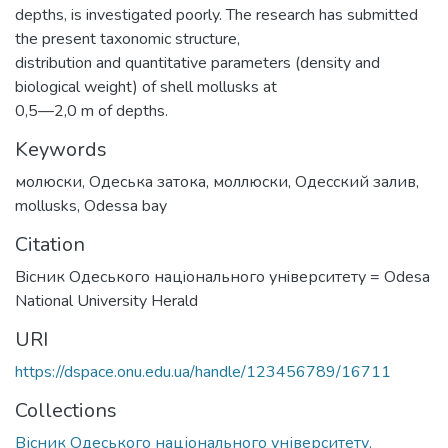
depths, is investigated poorly. The research has submitted
the present taxonomic structure,
distribution and quantitative parameters (density and
biological weight) of shell mollusks at
0,5—2,0 m of depths.
Keywords
молюски
,
Одеська затока
,
моллюски
,
Одесский залив
,
mollusks
,
Odessa bay
Citation
Вiсник Одеського нацiонального унiверситету = Odesa
National University Herald
URI
https://dspace.onu.edu.ua/handle/123456789/16711
Collections
Вісник Одеського національного університету.