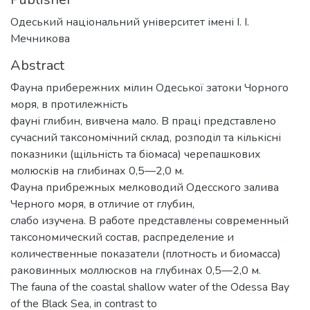
Одеський національний університет імені І. І.
Мечникова
Abstract
Фауна прибережних мілин Одеської затоки Чорного
моря, в протилежність
фауні глибин, вивчена мало. В праці представлено
сучасний таксономічний склад, розподіл та кількісні
показники (щільність та біомаса) черепашкових
молюсків на глибинах 0,5—2,0 м.
Фауна прибрежных мелководий Одесского залива
Черного моря, в отличие от глубин,
слабо изучена. В работе представлены современный
таксономический состав, распределение и
количественные показатели (плотность и биомасса)
раковинных моллюсков на глубинах 0,5—2,0 м.
The fauna of the coastal shallow water of the Odessa Bay
of the Black Sea, in contrast to