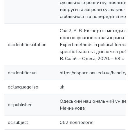
суспільного розвитку, виявити 
напруги та загрози суспільно-п
стабільності та попередити мож
Салій, В. В. Експертні методи в
прогнозуванні: загальні риси та
dc.identifier.citation
Expert methods in political forecas
specific features : дипломна робо
В. Салій. – Одеса, 2020. – 59 с.
dc.identifier.uri
https://dspace.onu.edu.ua/hand
dc.language.iso
uk
Одеський національний університ
dc.publisher
Мечникова
dc.subject
052 політологія