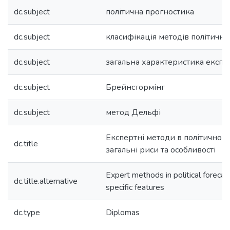
dc.subject
політична прогностика
dc.subject
класифікація методів політично
dc.subject
загальна характеристика експе
dc.subject
Брейнстормінг
dc.subject
метод Дельфі
Експертні методи в політичному
dc.title
загальні риси та особливості
Expert methods in political forecas
dc.title.alternative
specific features
dc.type
Diplomas