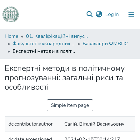
(current)
Log In
Communities
Home
01. Кваліфікаційні випускні роботи здобувачів вищої освіти
&
Факультет міжнародних відносин, політології та соціології
Бакалаври ФМВПС
Collections
Експертні методи в політичному прогнозуванні: загальні риси та особливості
All of DSpace
Експертні методи в політичному
прогнозуванні: загальні риси та
Statistics
особливості
Simple item page
dc.contributor.author
Салій, Віталій Васильович
dc.date.accessioned
2021-02-18T09:14:21Z