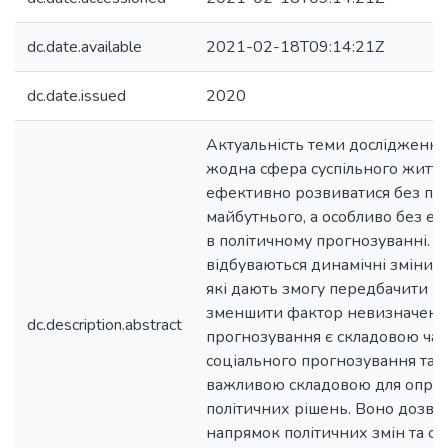
dc.date.available
2021-02-18T09:14:21Z
dc.date.issued
2020
Актуальність теми дослідження.
жодна сфера суспільного житт
ефективно розвиватися без пр
майбутнього, а особливо без е
в політичному прогнозуванні. Хоч
відбуваються динамічні зміни, 
які дають змогу передбачити ц
зменшити фактор невизначенос
dc.description.abstract
прогнозування є складовою ча
соціального прогнозування та 
важливою складовою для опра
політичних рішень. Воно дозво
напрямок політичних змін та ст