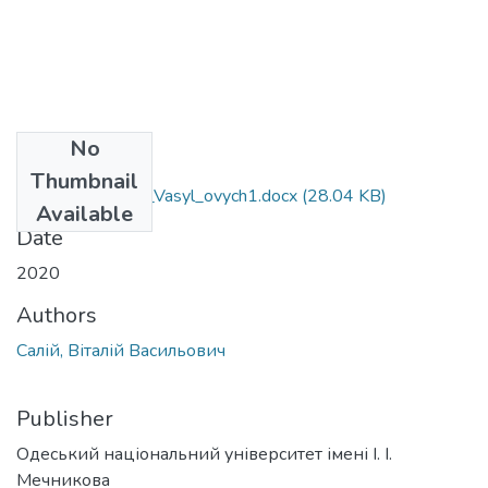
No
Files
Thumbnail
052_Saliy_Vitaliy_Vasyl_ovych1.docx
(28.04 KB)
Available
Date
2020
Authors
Салій, Віталій Васильович
Publisher
Одеський національний університет імені І. І.
Мечникова