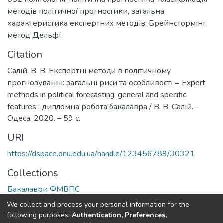
методів політичної прогностики
,
загальна
характеристика експертних методів
,
Брейнстормінг
,
метод Дельфі
Citation
Салій, В. В. Експертні методи в політичному
прогнозуванні: загальні риси та особливості = Expert
methods in political forecasting: general and specific
features : дипломна робота бакалавра / В. В. Салій. –
Одеса, 2020. – 59 с.
URI
https://dspace.onu.edu.ua/handle/123456789/30321
Collections
Бакалаври ФМВПС
We collect and process your personal information for the
Full item page
following purposes:
Authentication, Preferences,