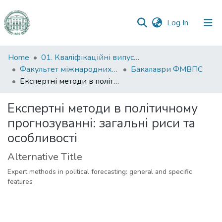
(current)
Log In
Communities
Home
01. Кваліфікаційні випускні роботи здобувачів вищої освіти
&
Факультет міжнародних відносин, політології та соціології
Бакалаври ФМВПС
Collections
Експертні методи в політичному прогнозуванні: загальні риси та особливості
All of DSpace
Експертні методи в політичному
прогнозуванні: загальні риси та
Statistics
особливості
Alternative Title
Expert methods in political forecasting: general and specific
features