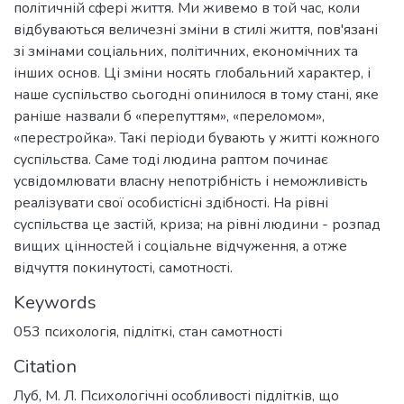
політичній сфері життя. Ми живемо в той час, коли
відбуваються величезні зміни в стилі життя, пов'язані
зі змінами соціальних, політичних, економічних та
інших основ. Ці зміни носять глобальний характер, і
наше суспільство сьогодні опинилося в тому стані, яке
раніше назвали б «перепуттям», «переломом»,
«перестройка». Такі періоди бувають у житті кожного
суспільства. Саме тоді людина раптом починає
усвідомлювати власну непотрібність і неможливість
реалізувати свої особистісні здібності. На рівні
суспільства це застій, криза; на рівні людини - розпад
вищих цінностей і соціальне відчуження, а отже
відчуття покинутості, самотності.
Keywords
053 психологія
,
підліткі
,
стан самотності
Citation
Луб, М. Л. Психологічні особливості підлітків, що