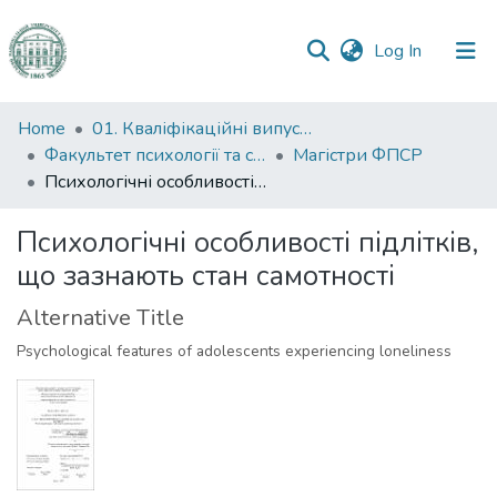
(current)
Log In
Communities
Home
01. Кваліфікаційні випускні роботи здобувачів вищої освіти
&
Факультет психології та соціальної роботи
Магістри ФПСР
Collections
Психологічні особливості підлітків, що зазнають стан самотності
All of DSpace
Психологічні особливості підлітків,
що зазнають стан самотності
Statistics
Alternative Title
Psychological features of adolescents experiencing loneliness