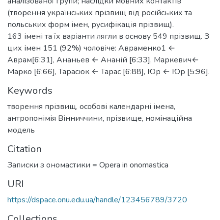
аналізованої групи; наслідки мовних контактів
(творення українських прізвищ від російських та
польських форм імен, русифікація прізвищ).
163 імені та їх варіанти лягли в основу 549 прізвищ. З
цих імен 151 (92%) чоловіче: Авраменко1 ←
Аврам[6:31], Ананьев ← Ананій [6:33], Маркевич←
Марко [6:66], Тарасюк ← Тарас [6:88], Юр ← Юр [5:96].
Keywords
творення прізвищ
,
особові календарні імена
,
антропонімія Вінниччини
,
прізвище
,
номінаційна
модель
Citation
Записки з ономастики = Opera in onomastica
URI
https://dspace.onu.edu.ua/handle/123456789/3720
Collections