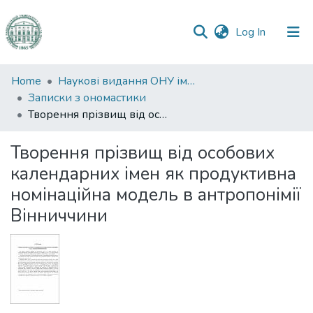
(current)
Log In
Communities
Home
Наукові видання ОНУ імені І. І. Мечникова
&
Записки з ономастики
Collections
Творення прізвищ від особових календарних імен як продуктивна номінаційна модель в антропонімії Вінниччини
All of DSpace
Творення прізвищ від особових
календарних імен як продуктивна
Statistics
номінаційна модель в антропонімії
Вінниччини