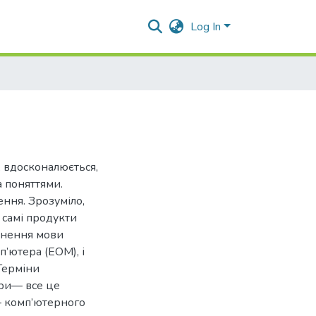
Log In
 вдосконалюється,
 поняттями.
ння. Зрозуміло,
 самі продукти
внення мови
п’ютера (ЕОМ), і
Терміни
ігри— все це
 комп’ютерного