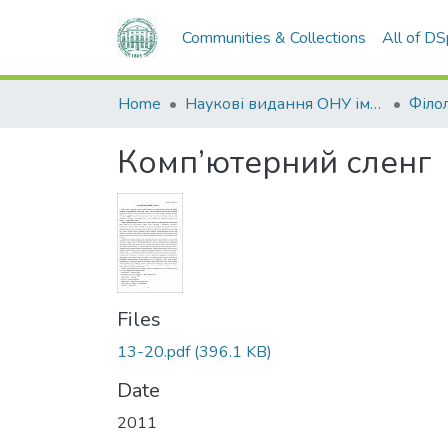
Communities & Collections
All of D
Home
Наукові видання ОНУ імені І. І. Мечникова
Філол
Комп’ютерний сленг
Files
13-20.pdf
(396.1 KB)
Date
2011