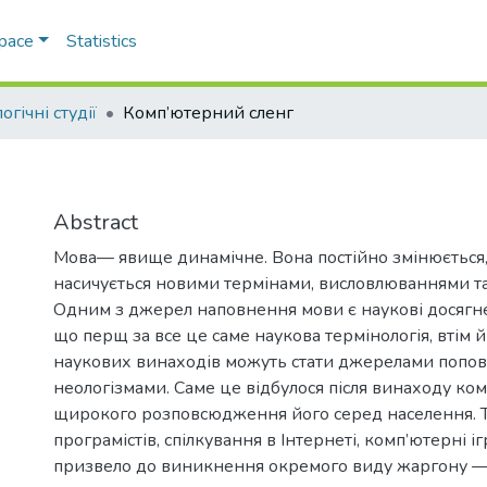
Space
Statistics
огічні студії
Комп’ютерний сленг
Abstract
Мова— явище динамічне. Вона постійно змінюється,
насичується новими термінами, висловлюваннями та
Одним з джерел наповнення мови є наукові досягне
що перщ за все це саме наукова термінологія, втім й
наукових винаходів можуть стати джерелами попо
неологізмами. Саме це відбулося після винаходу ком
щирокого розповсюдження його серед населення. 
програмістів, спілкування в Інтернеті, комп’ютерні 
призвело до виникнення окремого виду жаргону —