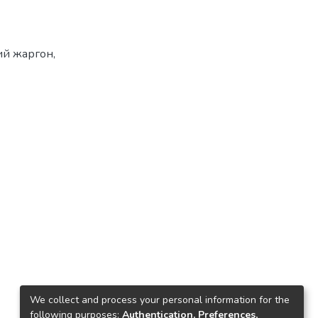
ий жаргон
,
We collect and process your personal information for the
following purposes:
Authentication, Preferences,