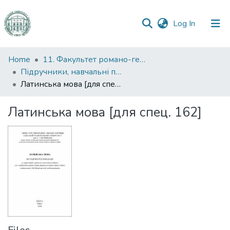
(current)
Log In
Communities
Home
11. Факультет романо-германської філології
&
Підручники, навчальні посібники та інші науково- та навчально-методичні праці РГФ
Collections
Латинська мова [для спец. 162]
All of DSpace
Латинська мова [для спец. 162]
Statistics