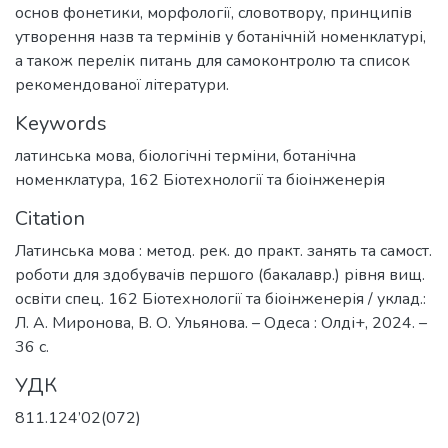
основ фонетики, морфології, словотвору, принципів
утворення назв та термінів у ботанічній номенклатурі,
а також перелік питань для самоконтролю та список
рекомендованої літератури.
Keywords
латинська мова
,
біологічні терміни
,
ботанічна
номенклатура
,
162 Біотехнології та біоінженерія
Citation
Латинська мова : метод. рек. до практ. занять та самост.
роботи для здобувачів першого (бакалавр.) рівня вищ.
освіти спец. 162 Біотехнології та біоінженерія / уклад.:
Л. А. Миронова, В. О. Ульянова. – Одеса : Олді+, 2024. –
36 с.
УДК
811.124’02(072)