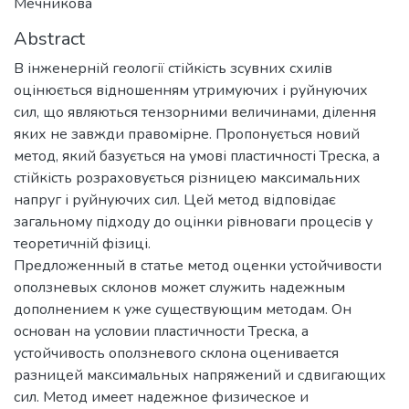
Мечникова
Abstract
В інженерній геології стійкість зсувних схилів
оцінюється відношенням утримуючих і руйнуючих
сил, що являються тензорними величинами, ділення
яких не завжди правомірне. Пропонується новий
метод, який базується на умові пластичності Треска, а
стійкість розраховується різницею максимальних
напруг і руйнуючих сил. Цей метод відповідає
загальному підходу до оцінки рівноваги процесів у
теоретичній фізиці.
Предложенный в статье метод оценки устойчивости
оползневых склонов может служить надежным
дополнением к уже существующим методам. Он
основан на условии пластичности Треска, а
устойчивость оползневого склона оценивается
разницей максимальных напряжений и сдвигающих
сил. Метод имеет надежное физическое и