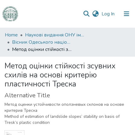
(current)
Log In
Communities
Home
Наукові видання ОНУ імені І. І. Мечникова
&
Вісник Одеського національного університету. Географічні та геологічні науки
Collections
Метод оцінки стійкості зсувних схилів на основі критерію пластичності Треска
All of DSpace
Метод оцінки стійкості зсувних
схилів на основі критерію
Statistics
пластичності Треска
Alternative Title
Метод оценки устойчивости оползневых склонов на основе
критерия Треска
Method of estimation of landslide slopes’ stability on basis of
Tresk’s plastic condition