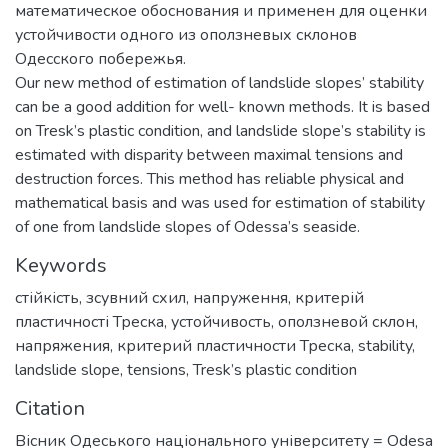
математическое обоснования и применен для оценки
устойчивости одного из оползневых склонов
Одесского побережья.
Our new method of estimation of landslide slopes’ stability
can be a good addition for well- known methods. It is based
on Tresk’s plastic condition, and landslide slope’s stability is
estimated with disparity between maximal tensions and
destruction forces. This method has reliable physical and
mathematical basis and was used for estimation of stability
of one from landslide slopes of Odessa’s seaside.
Keywords
стійкість
,
зсувний схил
,
напруження
,
критерій
пластичності Треска
,
устойчивость
,
оползневой склон
,
напряжения
,
критерий пластичности Треска
,
stability
,
landslide slope
,
tensions
,
Tresk’s plastic condition
Citation
Вісник Одеського національного університету = Odesa