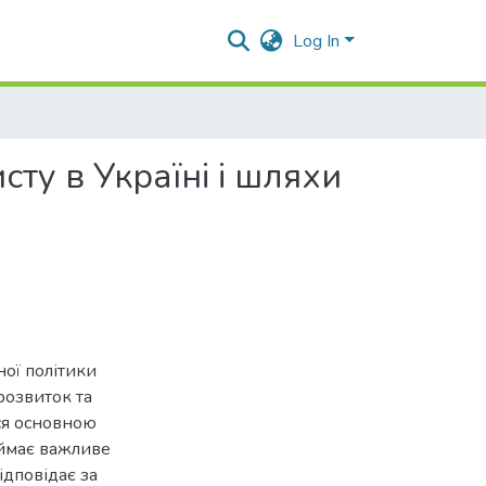
Log In
ту в Україні і шляхи
ної політики
розвиток та
ся основною
аймає важливе
ідповідає за