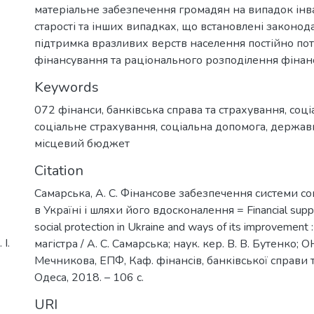
матеріальне забезпечення громадян на випадок інва
старості та інших випадках, що встановлені законод
підтримка вразливих верств населення постійно по
фінансування та раціонального розподілення фінанс
Keywords
072 фінанси, банківська справа та страхування
,
соці
соціальне страхування
,
соціальна допомога
,
держав
місцевий бюджет
Citation
Самарська, А. С. Фінансове забезпечення системи со
в Україні і шляхи його вдосконалення = Financial suppo
social protection in Ukraine and ways of its improvemen
І.
магістра / А. С. Самарська; наук. кер. В. В. Бутенко; ОНУ
Мечникова, ЕПФ, Каф. фінансів, банківської справи т
Одеса, 2018. – 106 с.
URI