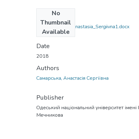
No
Files
Thumbnail
072_Samarska_Anastasia_Sergiivna1.docx
Available
(47.52 KB)
Date
2018
Authors
Самарська, Анастасія Сергіївна
Publisher
Одеський національний університет імені І. 
Мечникова