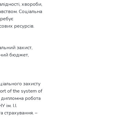
лідності, хвороби,
авством. Соціальна
требує
ових ресурсів.
альний захист
,
ний бюджет
,
ціального захисту
rt of the system of
t : дипломна робота
 ім. І.І.
а страхування. –