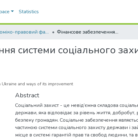
Space
Statistics
Економіко-правовий факультет
Фінансове забезпечення системи соціального захисту в Україні і шляхи його вдосконалення
ня системи соціального захис
in Ukraine and ways of its improvement
Abstract
Соціальний захист - це невід’ємна складова соціаль
держави, яка відповідає за рівень життя, добробут, 
безпеку громадян. Соціальне забезпечення являєть
частиною системи соціального захисту держави і з
місце в системі гарантій прав та свобод людини, та в