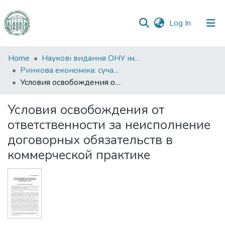
(current)
Log In
Communities
Home
Наукові видання ОНУ імені І. І. Мечникова
&
Ринкова економіка: сучасна теорія і практика управління
Collections
Условия освобождения от ответственности за неисполнение договорных обязательств в коммерческой практике
All of DSpace
Условия освобождения от
ответственности за неисполнение
Statistics
договорных обязательств в
коммерческой практике