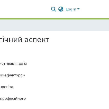
Log In
ічний аспект
мотивація до їх
ивим фактором
ості та
ь професійного