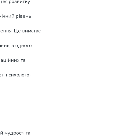
оцес розвитку
мічний рівень
лення. Це вимагає
ень, з одного
заційних та
г, психолого-
й мудрості та