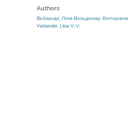
Authors
Вєйландє, Лілія Вольдемар-Вікторівна
Vieilandie, Liliia V.-V.