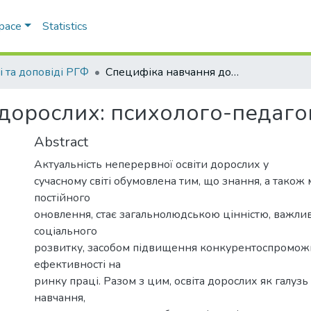
Space
Statistics
і та доповіді РГФ
Специфіка навчання дорослих: психолого-педагогічний аспект
дорослих: психолого-педагог
Abstract
Актуальність неперервної освіти дорослих у
сучасному світі обумовлена тим, що знання, а також 
постійного
оновлення, стає загальнолюдською цінністю, важл
соціального
розвитку, засобом підвищення конкурентоспроможн
ефективності на
ринку праці. Разом з цим, освіта дорослих як галуз
навчання,