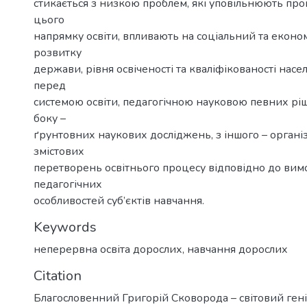
стикається з низкою проблем, які уповільнюють пр
цього
напрямку освіти, впливають на соціальний та еконо
розвитку
держави, рівня освіченості та кваліфікованості насе
перед
системою освіти, педагогічною науковою певних ріш
боку –
ґрунтовних наукових досліджень, з іншого – органі
змістових
перетворень освітнього процесу відповідно до вимо
педагогічних
особливостей суб’єктів навчання.
Keywords
неперервна освіта дорослих
,
навчання дорослих
Citation
Благословенний Григорій Сковорода – світовий гені