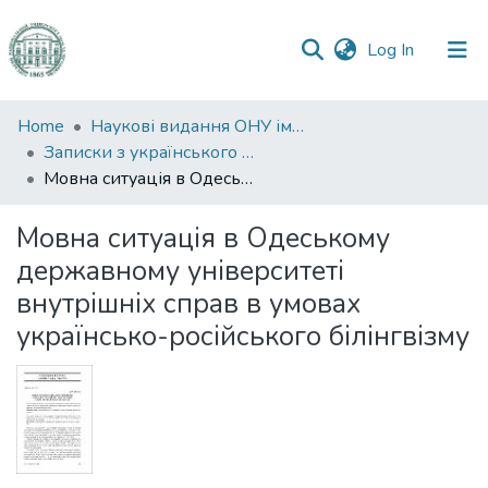
(current)
Log In
Communities
Home
Наукові видання ОНУ імені І. І. Мечникова
&
Записки з українського мовознавства
Collections
Мовна ситуація в Одеському державному університеті внутрішніх справ в умовах українсько-російського білінгвізму
All of DSpace
Мовна ситуація в Одеському
державному університеті
Statistics
внутрішніх справ в умовах
українсько-російського білінгвізму