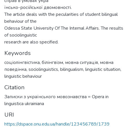
справ в умовах укра
їнсько-російської двомовності.
The article deals with the pecularities of student bilingual
behaviour of the
Odessa State University Of The Internal Affairs. The results
of sociolinguistic
research are also specified.
Keywords
соціолінгвістика
,
білінгвізм
,
мовна ситуація
,
мовна
поведінка
,
sociolinguistics
,
bilingualism
,
linguistic situation
,
linguistic behaviour
Citation
Записки з українського мовознавства = Opera in
linguistica ukrainiana
URI
https://dspace.onu.edu.ua/handle/123456789/1739