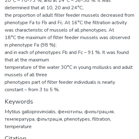
20°C – 70-73 %, and at 24°C – 36-38 %. It was
determined that at 10, 20 and 24°C,
the proportion of adult filter feeder mussels decreased from
phenotype Fа to Fb and Fc. At 16°C the filtration activity
was characteristic of mussels of all phenotypes. At
18°C the maximum of filter feeder mussels was observed
in phenotype Fа (98 %);
and in each of phenotypes Fb and Fc – 91 %. It was found
that at the maximum
temperature of the water 30°C in young mollusks and adult
mussels of all three
phenotypes part of filter feeder individuals is nearly
constant – from 3 to 5 %.
Keywords
Mytilus galloprovincialis
,
фенотипы
,
фильтрация
,
температура
,
фільтрація
,
phenotypes
,
filtration
,
temperature
Citation