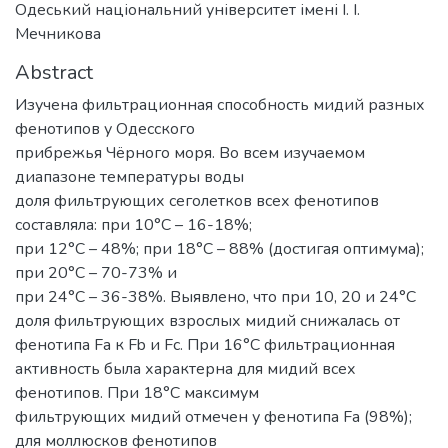
Одеський національний університет імені І. І.
Мечникова
Abstract
Изучена фильтрационная способность мидий разных
фенотипов у Одесского
прибрежья Чёрного моря. Во всем изучаемом
диапазоне температуры воды
доля фильтрующих сеголетков всех фенотипов
составляла: при 10°С – 16-18%;
при 12°С – 48%; при 18°С – 88% (достигая оптимума);
при 20°С – 70-73% и
при 24°С – 36-38%. Выявлено, что при 10, 20 и 24°С
доля фильтрующих взрослых мидий снижалась от
фенотипа Fа к Fb и Fc. При 16°С фильтрационная
активность была характерна для мидий всех
фенотипов. При 18°С максимум
фильтрующих мидий отмечен у фенотипа Fа (98%);
для моллюсков фенотипов