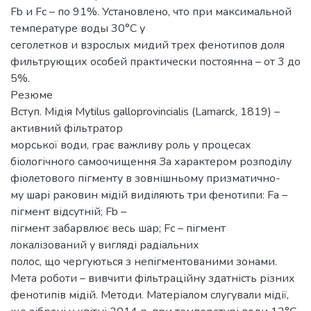
Fb и Fc – по 91%. Установлено, что при максимальной
температуре воды 30°С у
сеголетков и взрослых мидий трех фенотипов доля
фильтрующих особей практически постоянна – от 3 до
5%.
Резюме
Вступ. Мідія Mytilus galloprovincialis (Lamarсk, 1819) –
активний фільтратор
морської води, грає важливу роль у процесах
біологічного самоочищення За характером розподілу
фіолетового пігменту в зовнішньому призматично-
му шарі раковин мідій виділяють три фенотипи: Fа –
пігмент відсутній; Fb –
пігмент забарвлює весь шар; Fс – пігмент
локалізований у вигляді радіальних
полос, що чергуються з непігментованими зонами.
Мета роботи – вивчити фільтраційну здатність різних
фенотипів мідій. Методи. Матеріалом слугували мідії,