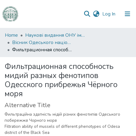
(current)
Log In
Communities
Home
Наукові видання ОНУ імені І. І. Мечникова
&
Вісник Одеського національного університету. Біологія
Collections
Фильтрационная способность мидий разных фенотипов Одесского прибрежья Чёрного моря
All of DSpace
Фильтрационная способность
мидий разных фенотипов
Statistics
Одесского прибрежья Чёрного
моря
Alternative Title
Фильтраційна здатність мідій різних фенотипів Одеського
побережжя Чорного моря
Filtration ability of mussels of different phenotypes of Odesa
district of the Black Sea