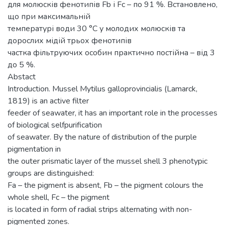
для молюсків фенотипів Fb і Fс – по 91 %. Встановлено,
що при максимальній
температурі води 30 °С у молодих молюсків та
дорослих мідій трьох фенотипів
частка фільтруючих особин практично постійна – від 3
до 5 %.
Abstact
Introduction. Мussel Mytilus galloprovincialis (Lamarсk,
1819) is an active filter
feeder of seawater, it has an important role in the processes
of biological selfpurification
of seawater. By the nature of distribution of the purple
pigmentation in
the outer prismatic layer of the mussel shell 3 phenotypic
groups are distinguished:
Fа – the pigment is absent, Fb – the pigment colours the
whole shell, Fc – the pigment
is located in form of radial strips alternating with non-
pigmented zones.