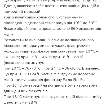
що зібрані у квітні 2014 р. при температурі води 12°С.
Дослід включає в себе двотижневу аклімацію мідій в
природній морській
воді з початковою солоністю. Експерименти
проводили в діапазоні температур від 10°С до 30°С.
Всього оброблено та проаналізовано 660 екземплярів
мідій.
Результати та висновки. У всьому досліджуваному
діапазоні температури води частка фільтруючих
молодих мідій всіх фенотипів становила: при 10 °С –
16-18 %; при 12 °С – 48 %; при 18 °С – 88 %
(досягаючи оптимуму);
при 20 °С – 70-73 % і при 24 °С – 36-38 %. Виявлено,
що при 10, 20 і 24°С частка фільтруючих дорослих
мідій знижувалася від фенотипу Fа до Fb і Fс.
При 16 °С фільтраційна активність була характерна
для мідій всіх фенотипів.
При 18 °С максимум фільтруючих мідій відзначений у
фенотипу Fа (98 %);