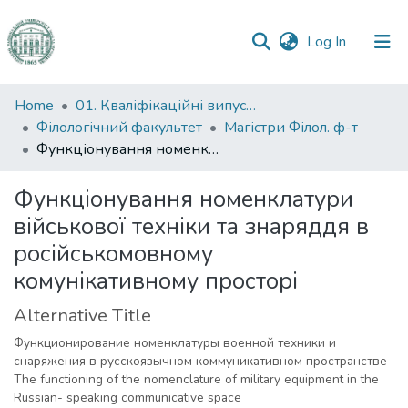
(current)
Log In
Communities
Home
01. Кваліфікаційні випускні роботи здобувачів вищої освіти
&
Філологічний факультет
Магістри Філол. ф-т
Collections
Функціонування номенклатури військової техніки та знаряддя в російськомовному комунікативному просторі
All of DSpace
Функціонування номенклатури
військової техніки та знаряддя в
Statistics
російськомовному
комунікативному просторі
Alternative Title
Функционирование номенклатуры военной техники и
снаряжения в русскоязычном коммуникативном пространстве
The functioning of the nomenclature of military equipment in the
Russian- speaking communicative space