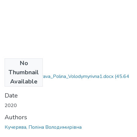
No
Files
Thumbnail
035.034_Kucheryava_Polina_Volodymyrivna1.docx
(45.64
Available
KB)
Date
2020
Authors
Кучерява, Поліна Володимирівна