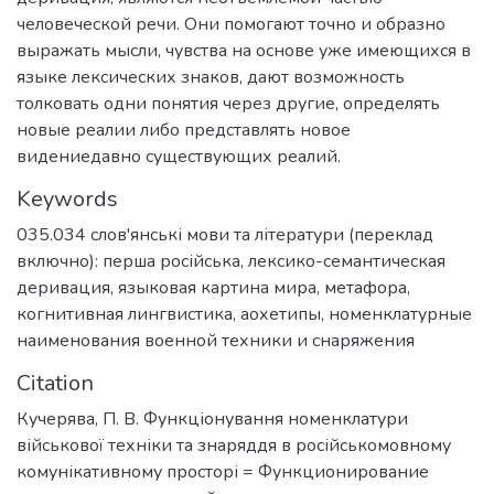
человеческой речи. Они помогают точно и образно
выражать мысли, чувства на основе уже имеющихся в
языке лексических знаков, дают возможность
толковать одни понятия через другие, определять
новые реалии либо представлять новое
видениедавно существующих реалий.
Keywords
035.034 слов'янські мови та літератури (переклад
включно): перша російська
,
лексико-семантическая
деривация
,
языковая картина мира
,
метафора
,
когнитивная лингвистика
,
аохетипы
,
номенклатурные
наименования военной техники и снаряжения
Citation
Кучерява, П. В. Функціонування номенклатури
військової техніки та знаряддя в російськомовному
комунікативному просторі = Функционирование