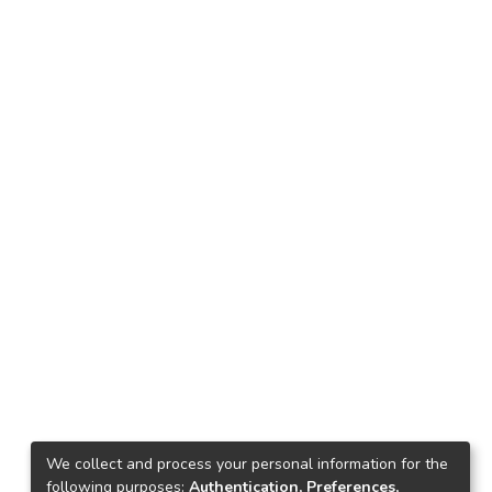
We collect and process your personal information for the
following purposes:
Authentication, Preferences,