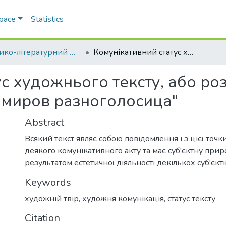
Space
Statistics
Історико-літературний журнал
Комунікативний статус художнього тексту, або роздуми про те, як саме "Входит в наш мирок миров разноголосица"
с художнього тексту, або роз
 миров разноголосица"
Abstract
Всякий текст являє собою повідомлення і з цієї точ
деякого комунікативного акту та має суб'єктну приро
результатом естетичної діяльності декількох суб'єкті
Keywords
художній твір
,
художня комунікація
,
статус тексту
Citation