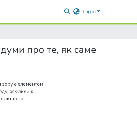
Log In
думи про те, як саме
ки зору є елементом
ду, оскільки є
в-актантів.